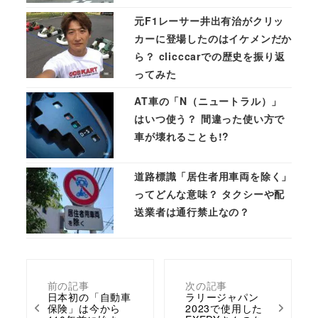
元F1レーサー井出有治がクリッ
カーに登場したのはイケメンだか
ら？ clicccarでの歴史を振り返
ってみた
AT車の「N（ニュートラル）」
はいつ使う？ 間違った使い方で
車が壊れることも!?
道路標識「居住者用車両を除く」
ってどんな意味？ タクシーや配
送業者は通行禁止なの？
前の記事
次の記事
日本初の「自動車
ラリージャパン
保険」は今から
2023で使用した