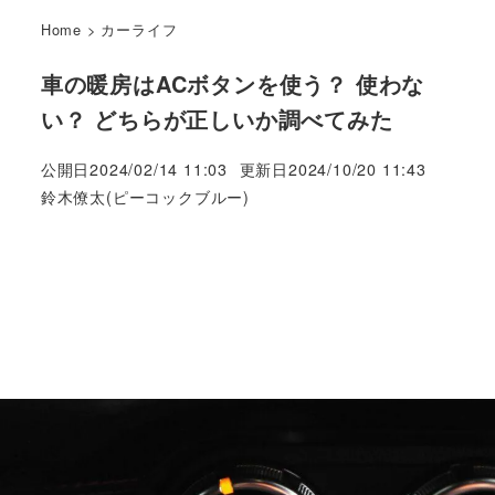
Home
>
カーライフ
車の暖房はACボタンを使う？ 使わな
い？ どちらが正しいか調べてみた
公開日
2024/02/14 11:03
更新日
2024/10/20 11:43
著
鈴木僚太(ピーコックブルー)
者