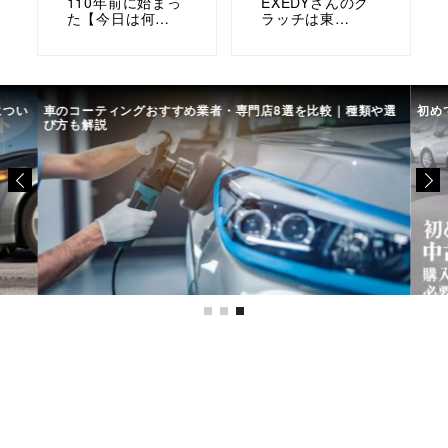
110年前に始まっ
EXEDYさんのク
た【今日は何…
ラッチは東…
につい
車のコーティングおすすめ業者・専門店8選を比較｜種類や選
初め
び方も解説