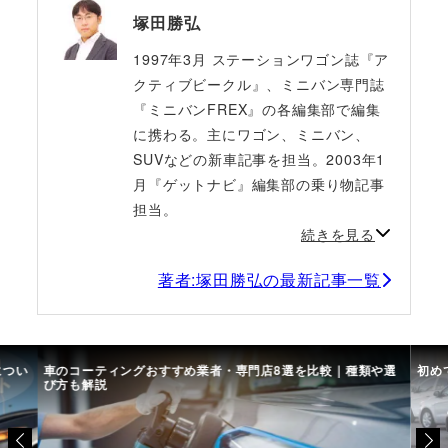
塚田勝弘
1997年3月 ステーションワゴン誌『ア
クティブビークル』、ミニバン専門誌
『ミニバンFREX』の各編集部で編集
に携わる。主にワゴン、ミニバン、
SUVなどの新車記事を担当。2003年1
月『ゲットナビ』編集部の乗り物記事
担当。
続きを見る
著者:塚田勝弘の最新記事一覧
につい
車のコーティングおすすめ業者・専門店8選を比較｜種類や選
初め
び方も解説