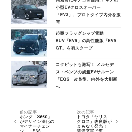
小型EVクロスオーバー
「EV3」、プロトタイプ内外を激
写
起亜フラッグシップ電動
SUV「EV9」の高性能版「EV9
GT」を初スクープ
コクピットも激写！ メルセデ
ス・ベンツの旗艦EVサルーン
「EQS」改良型、内外を大刷新
へ
前の記事
次の記事
ホンダ「S660」
トヨタ「ヤリス
がデザイン深化の
クロス」改良版が
マイナーチェン
まもなく発売！
ジ。「S66…
装備充実で車…