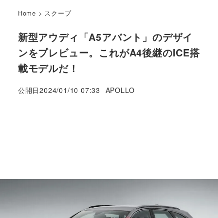
Home
>
スクープ
新型アウディ「A5アバント」のデザイ
ンをプレビュー。これがA4後継のICE搭
載モデルだ！
著
公開日
2024/01/10 07:33
APOLLO
者