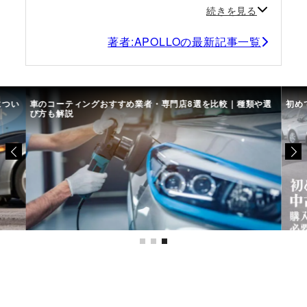
続きを見る
著者:APOLLOの最新記事一覧
につい
車のコーティングおすすめ業者・専門店8選を比較｜種類や選
初め
び方も解説