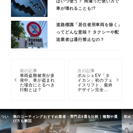
はいつ使う？ 間違った使い方で
車が壊れることも!?
道路標識「居住者用車両を除く」
ってどんな意味？ タクシーや配
送業者は通行禁止なの？
前の記事
次の記事
車両盗難被害が多
ポルシェEV「タ
発中。車が盗まれ
イカン」初のフェ
た場合にとるべき
イスリフト、最終
行動とは？
デザイン完全…
につい
車のコーティングおすすめ業者・専門店8選を比較｜種類や選
初め
び方も解説