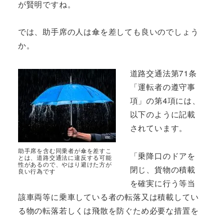
が賢明ですね。
では、助手席の人は傘を差しても良いのでしょう
か。
道路交通法第71条
「運転者の遵守事
項」の第4項には、
以下のように記載
されています。
助手席を含む同乗者が傘を差すこ
「乗降口のドアを
とは、道路交通法に違反する可能
性があるので、やはり避けた方が
閉じ、貨物の積載
良い行為です
を確実に行う等当
該車両等に乗車している者の転落又は積載してい
る物の転落若しくは飛散を防ぐため必要な措置を