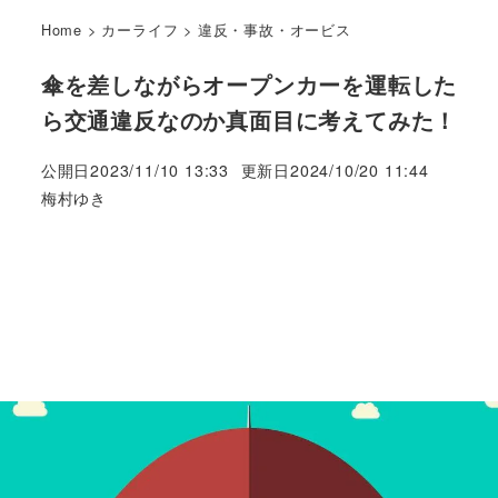
Home
>
カーライフ
>
違反・事故・オービス
傘を差しながらオープンカーを運転した
ら交通違反なのか真面目に考えてみた！
公開日
2023/11/10 13:33
更新日
2024/10/20 11:44
著
梅村ゆき
者