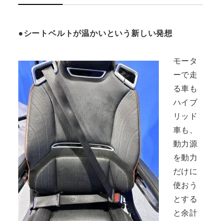
●シートベルトが温かいという新しい発想
モータ
ーで走
る車も
ハイブ
リッド
車も、
動力源
を動力
だけに
使おう
とする
と余計