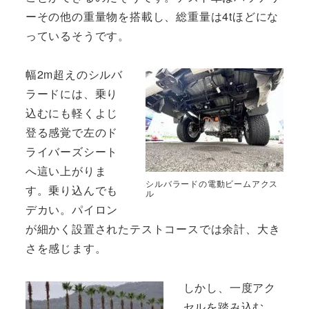
ーその他の重量物を搭載し、総重量は4tほどにな
っているそうです。
幅2m超えのシルバ
ラードには、乗り
込むにも軽くよじ
登る感覚で左のド
ライバーズシート
へ這い上がりま
シルバラードの電動ビームアクス
す。乗り込んでも
ル
デカい。パイロン
が細かく設置されたテストコースでは余計、大き
さを感じます。
しかし、一度アク
セルを踏み込む