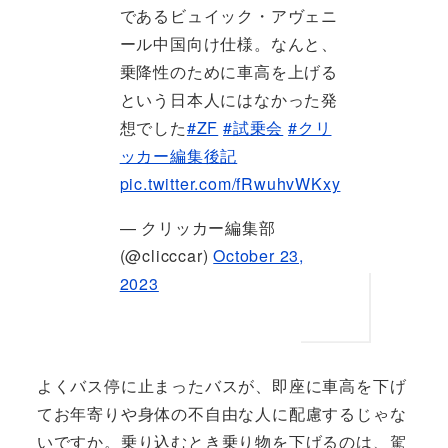
であるビュイック・アヴェニ
ール中国向け仕様。なんと、
乗降性のために車高を上げる
という日本人にはなかった発
想でした
#ZF
#試乗会
#クリ
ッカー編集後記
pic.twitter.com/fRwuhvWKxy
— クリッカー編集部
(@clicccar)
October 23,
2023
よくバス停に止まったバスが、即座に車高を下げ
てお年寄りや身体の不自由な人に配慮するじゃな
いですか。乗り込むとき乗り物を下げるのは、駕