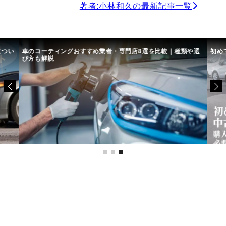
著者:小林和久の最新記事一覧
につい
車のコーティングおすすめ業者・専門店8選を比較｜種類や選
初め
び方も解説