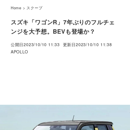
Home
>
スクープ
スズキ「ワゴンR」7年ぶりのフルチェ
ンジを大予想。BEVも登場か？
公開日
2023/10/10 11:33
更新日
2023/10/10 11:38
著
APOLLO
者