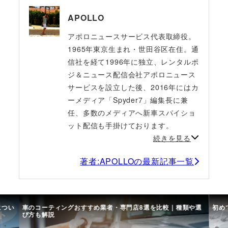
APOLLO
アポロニュースサービス代表取締役。
1965年東京生まれ・世田谷区在住。通
信社を経て1996年に独立、レンタルポ
ジ＆ニュース配信会社アポロニュース
サービスを設立した後、2016年にはカ
ーメディア「Spyder7」編集長に兼
任、多数のメディアへ新車スパイショ
ット配信も手掛けております。
続きを見る
著者:APOLLOの最新記事一覧
につい
車のコーティングおすすめ業者・専門店8選を比較｜種類や選
初め
び方も解説