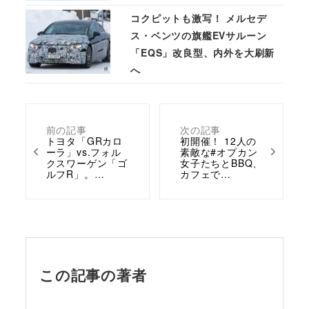
コクピットも激写！ メルセデ
ス・ベンツの旗艦EVサルーン
「EQS」改良型、内外を大刷新
へ
前の記事
次の記事
トヨタ「GRカロ
初開催！ 12人の
ーラ」vs.フォル
素敵な#オプカン
クスワーゲン「ゴ
女子たちとBBQ、
ルフR」。…
カフェで…
この記事の著者