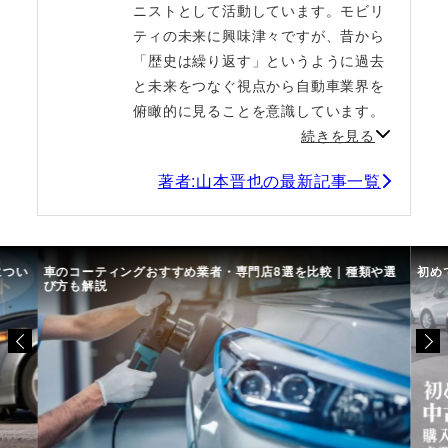
ニストとして活動しています。モビリ
ティの未来に興味津々ですが、昔から
「歴史は繰り返す」というように過去
と未来をつなぐ視点から自動車業界を
俯瞰的に見ることを意識しています。
続きを見る
著者:山本晋也の最新記事一覧
につい
車のコーティングおすすめ業者・専門店8選を比較｜種類や選
初め
び方も解説