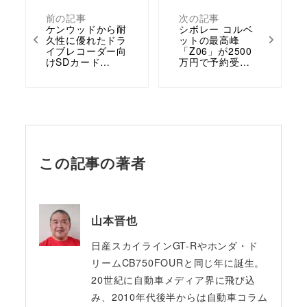
前の記事
次の記事
ケンウッドから耐
シボレー コルベ
久性に優れたドラ
ットの最高峰
イブレコーダー向
「Z06」が2500
けSDカード…
万円で予約受…
この記事の著者
山本晋也
日産スカイラインGT-Rやホンダ・ド
リームCB750FOURと同じ年に誕生。
20世紀に自動車メディア界に飛び込
み、2010年代後半からは自動車コラム