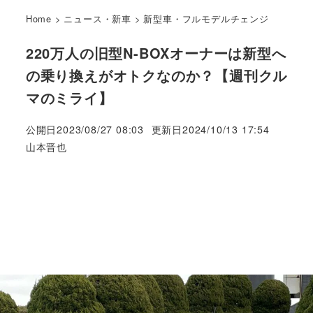
Home
>
ニュース・新車
>
新型車・フルモデルチェンジ
220万人の旧型N-BOXオーナーは新型へ
の乗り換えがオトクなのか？【週刊クル
マのミライ】
公開日
2023/08/27 08:03
更新日
2024/10/13 17:54
著
山本晋也
者