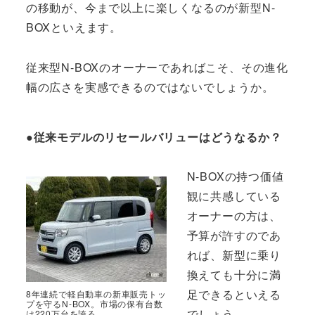
の移動が、今まで以上に楽しくなるのが新型N-
BOXといえます。
従来型N-BOXのオーナーであればこそ、その進化
幅の広さを実感できるのではないでしょうか。
●従来モデルのリセールバリューはどうなるか？
N-BOXの持つ価値
観に共感している
オーナーの方は、
予算が許すのであ
れば、新型に乗り
換えても十分に満
足できるといえる
8年連続で軽自動車の新車販売トッ
プを守るN-BOX。市場の保有台数
でしょう。
は220万台を誇る