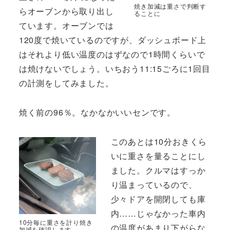
焼き加減は重さで判断す
らオーブンから取り出し
ることに
ています。オーブンでは
120度で焼いているのですが、ダッシュボード上
はそれより低い温度のはずなので1時間くらいで
は焼けないでしょう。いちおう11:15ごろに1回目
の計測をしてみました。
焼く前の96％。なかなかいいセンです。
このあとは10分おきくら
いに重さを量ることにし
ました。クルマはすっか
り温まっているので、
少々ドアを開閉しても庫
内……じゃなかった車内
10分毎に重さを計り焼き
の温度があまり下がらな
加減を確認します