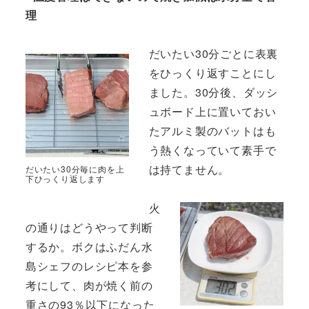
理
だいたい30分ごとに表裏
をひっくり返すことにし
ました。30分後、ダッシ
ュボード上に置いておい
たアルミ製のバットはも
う熱くなっていて素手で
は持てません。
だいたい30分毎に肉を上
下ひっくり返します
火
の通りはどうやって判断
するか。ボクはふだん水
島シェフのレシピ本を参
考にして、肉が焼く前の
重さの93％以下になった