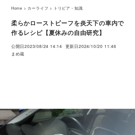
Home
>
カーライフ
>
トリビア・知識
柔らかローストビーフを炎天下の車内で
作るレシピ【夏休みの自由研究】
公開日
2023/08/24 14:14
更新日
2024/10/20 11:46
著
まめ蔵
者