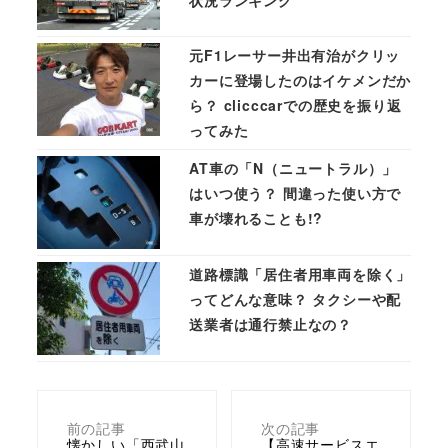
元F1レーサー井出有治がクリッ
カーに登場したのはイケメンだか
ら？ clicccarでの歴史を振り返
ってみた
AT車の「N（ニュートラル）」
はいつ使う？ 間違った使い方で
車が壊れることも!?
道路標識「居住者用車両を除く」
ってどんな意味？ タクシーや配
送業者は通行禁止なの？
前の記事
次の記事
懐かしい「西武山
【高速サービスエ