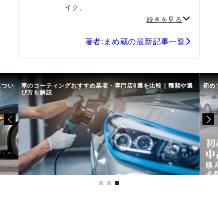
イク。
続きを見る
著者:まめ蔵の最新記事一覧
につい
車のコーティングおすすめ業者・専門店8選を比較｜種類や選
初め
び方も解説