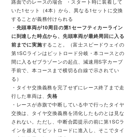
路面でのレースの場合 ・スタート時に装着して
いた1セット（4本）から、異なる1セットに交換
することが義務付けられる
・
先頭車両が10周目の第1セーフティカーライン
に到達した時点から、先頭車両が最終周回に入る
前までに実施
すること。（富士スピードウェイの
第1SCラインはピットロード分岐・本コースとの
間に入るゼブラゾーンの起点、減速用S字カーブ
手前で、本コースまで横切る白線で示されてい
る）
・タイヤ交換義務を完了せずにレース終了まで走
行した車両は、
失格
・レースが赤旗で中断している中で行ったタイヤ
交換は、タイヤ交換義務を消化したものとは見な
されない。ただし、中断合図提示の前に第1SCラ
インを越えてピットロードに進入し、そこでタイ