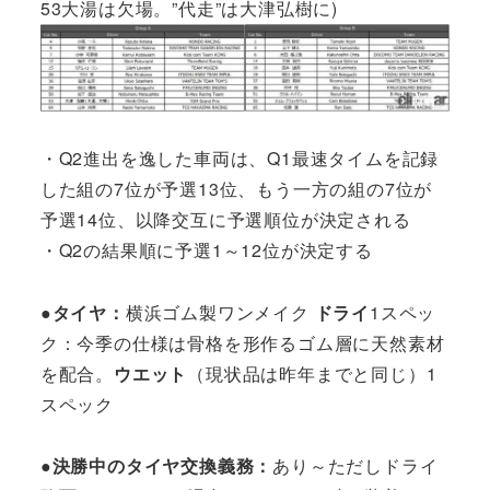
53大湯は欠場。”代走”は大津弘樹に)
・Q2進出を逸した車両は、Q1最速タイムを記録
した組の7位が予選13位、もう一方の組の7位が
予選14位、以降交互に予選順位が決定される
・Q2の結果順に予選1～12位が決定する
●タイヤ：
横浜ゴム製ワンメイク
ドライ
1スペッ
ク：今季の仕様は骨格を形作るゴム層に天然素材
を配合。
ウエット
（現状品は昨年までと同じ）1
スペック
●決勝中のタイヤ交換義務：
あり～ただしドライ