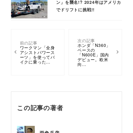
ン」を襲名!? 2024年はアメリカ
でドリフトに挑戦!!
次の記事
前の記事
ホンダ「N360」
ワークマン「全身
ベースの
アシストパワース
「N600E」国内
ーツ」を使ってバ
デビュー。欧米
イクに乗った…
向…
この記事の著者
両角岳彦