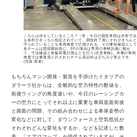
こちらは何をしているところ？ –答：今日の競技車両は外形寸法
も各所がきっちり指定されていて、競技終了後にそれがきちんと
守られていることを車両検査で計測される。その事前確認として
各チームは競技開始前に、SFの場合は専用の車検設備に載せ
て、寸法確認と各輪荷重計測などを行う(任意車検)。本番の車両
検査では審査員と許されたチーム員以外は立ち入り禁止です。
(写真:筆者)
もちろんマシン開発・製造を手掛けたイタリアの
ダラーラ社からは、全般的な空力特性の数値を、
前後ウィングの角度違いや、今日のレーシングカ
ーの空力にとってそれ以上に重要な車両底面前後
と路面の間隙、その組み合わせによる車体姿勢の
変化などに対して、ダウンフォースと空気抵抗が
それぞれどんな変化をするか、などを記述した数
表、「エアロマップ」が提供されていますが、そ