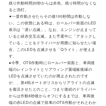
残り作動時間20秒からは赤色。残り時間がなくな
ると消灯。
⚫︎一度作動させたらその後100秒間は作動しな
い。この状態にある時は、ロールバー前面のLED
表示は「遅い点滅」。なお、エンジンが止まって
いると緑赤交互点滅。また予選中に「アタックし
ている」ことをドライバーが周囲に知らせたい場
合、このLEDを点滅させる「Qライト」が使えま
す。
●今季、OTS作動時にロールバー前面と、車両後
端のレインライトとリアウィング翼端板後縁の
LEDを点滅させていたのが廃止されたのです
が、、第4戦オートポリスからリアライトの点滅
を復活させたとのこと。つまり後続のドライバー
からは作動8秒後からオフにするまでは、車両後
端の赤LEDの点滅で前車のOTS作動がそれとわか