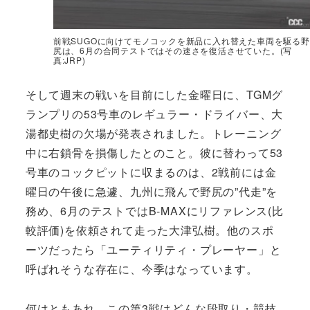
前戦SUGOに向けてモノコックを新品に入れ替えた車両を駆る野
尻は、6月の合同テストではその速さを復活させていた。(写
真:JRP)
そして週末の戦いを目前にした金曜日に、TGMグ
ランプリの53号車のレギュラー・ドライバー、大
湯都史樹の欠場が発表されました。トレーニング
中に右鎖骨を損傷したとのこと。彼に替わって53
号車のコックピットに収まるのは、2戦前には金
曜日の午後に急遽、九州に飛んで野尻の”代走”を
務め、6月のテストではB-MAXにリファレンス(比
較評価)を依頼されて走った大津弘樹。他のスポ
ーツだったら「ユーティリティ・プレーヤー」と
呼ばれそうな存在に、今季はなっています。
何はともあれ、この第3戦はどんな段取り・競技