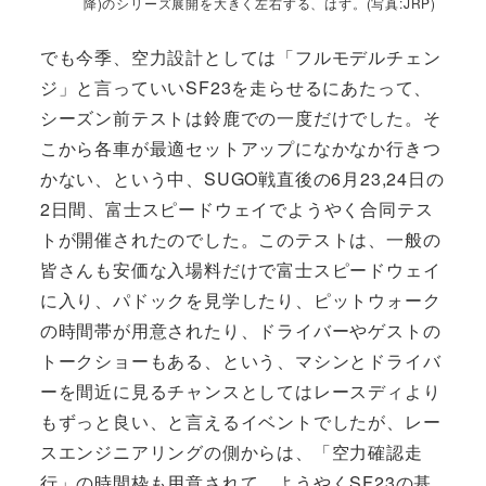
降)のシリーズ展開を大きく左右する、はず。(写真:JRP)
でも今季、空力設計としては「フルモデルチェン
ジ」と言っていいSF23を走らせるにあたって、
シーズン前テストは鈴鹿での一度だけでした。そ
こから各車が最適セットアップになかなか行きつ
かない、という中、SUGO戦直後の6月23,24日の
2日間、富士スピードウェイでようやく合同テス
トが開催されたのでした。このテストは、一般の
皆さんも安価な入場料だけで富士スピードウェイ
に入り、パドックを見学したり、ピットウォーク
の時間帯が用意されたり、ドライバーやゲストの
トークショーもある、という、マシンとドライバ
ーを間近に見るチャンスとしてはレースディより
もずっと良い、と言えるイベントでしたが、レー
スエンジニアリングの側からは、「空力確認走
行」の時間枠も用意されて、ようやくSF23の基