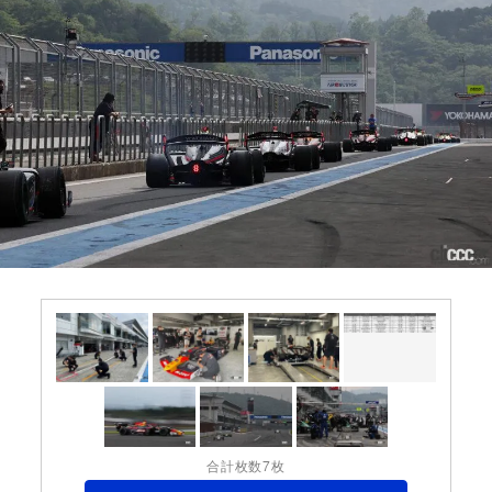
合計枚数7枚