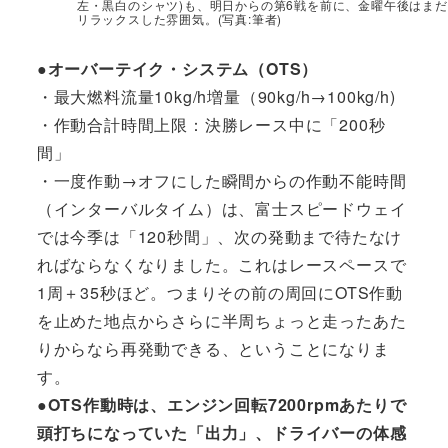
左・黒白のシャツ)も、明日からの第6戦を前に、金曜午後はまだ
リラックスした雰囲気。(写真:筆者)
●オーバーテイク・システム（OTS）
・最大燃料流量10kg/h増量（90kg/h→100kg/h)
・作動合計時間上限：決勝レース中に「200秒
間」
・一度作動→オフにした瞬間からの作動不能時間
（インターバルタイム）は、富士スピードウェイ
では今季は「120秒間」、次の発動まで待たなけ
ればならなくなりました。これはレースペースで
1周＋35秒ほど。つまりその前の周回にOTS作動
を止めた地点からさらに半周ちょっと走ったあた
りからなら再発動できる、ということになりま
す。
●OTS作動時は、エンジン回転7200rpmあたりで
頭打ちになっていた「出力」、ドライバーの体感