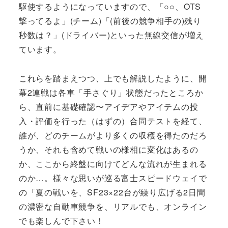
駆使するようになっていますので、「○○、OTS
撃ってるよ」(チーム)「(前後の競争相手の)残り
秒数は？」(ドライバー)といった無線交信が増え
ています。
これらを踏まえつつ、上でも解説したように、開
幕2連戦は各車「手さぐり」状態だったところか
ら、直前に基礎確認〜アイデアやアイテムの投
入・評価を行った（はずの）合同テストを経て、
誰が、どのチームがより多くの収穫を得たのだろ
うか、それも含めて戦いの様相に変化はあるの
か、ここから終盤に向けてどんな流れが生まれる
のか…。様々な思いが巡る富士スピードウェイで
の「夏の戦いを、SF23×22台が繰り広げる2日間
の濃密な自動車競争を、リアルでも、オンライン
でも楽しんで下さい！