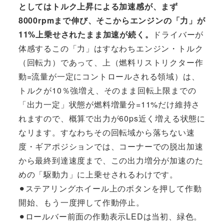
としてはトルク上昇による加速感が、まず
8000rpmまで伸び、そこからエンジンの「力」が
11%上乗せされたまま加速が続く。
ドライバーが
体感するこの「力」はすなわちエンジン・トルク
（回転力）であって、上（燃料リストリクター作
動=流量が一定にコントロールされる領域）は、
トルクが10％強増え、そのまま回転上限までの
「出力一定」状態が燃料増量分=11%だけ維持さ
れますので、概算で出力が60ps近く増える状態に
なリます。すなわちその回転域から落ちない速
度・ギアポジションでは、コーナーでの脱出加速
から最終到達速度まで、この出力増分が加速のた
めの「駆動力」に上乗せされるわけです。
⚫︎ステアリングホイール上のボタンを押して作動
開始、もう一度押して作動停止。
⚫︎ロールバー前面の作動表示LEDは当初、緑色。