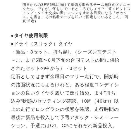
明日からのSF第6戦に向けて準備を進めるチーム無限のメカニッ
クたち、ですが、何をしているところでしょう？ –答：ピットス
トップ・タイヤ交換の際にマシンを止める目安になる「ボック
ス」を描き、その粘着テープを叩いて固定しているところ。(写
真:筆者)
●タイヤ使用制限
●ドライ（スリック）タイヤ
・新品・3セット、持ち越し（シーズン前テスト
～ここまで5戦〜6月下旬の合同テストの間に供給
されたセットの中から）・3セット
定石としてはまず金曜日のフリー走行で、開始時
の路面状況にもよるけれど、ある程度コンディシ
ョンの良いタイヤを履いて走り始め、まず”持ち
込み”状態のセッティング確認、10周（46km）以
上の走行でロングランの状態を確認、走行時間の
最後に新品を投入して予選アタック・シミュレー
ション。予選にはQ1、Q2にそれぞれ新品投入。