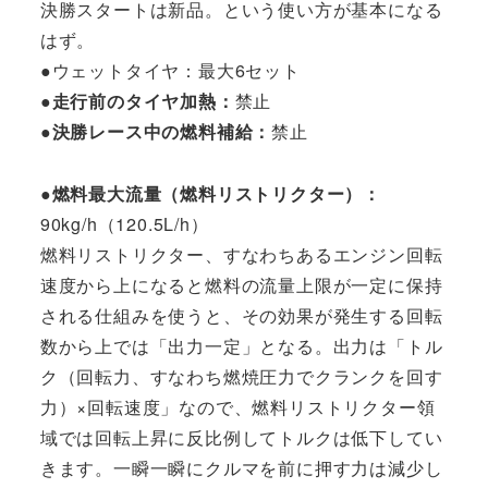
決勝スタートは新品。という使い方が基本になる
はず。
●ウェットタイヤ：最大6セット
●走行前のタイヤ加熱：
禁止
●決勝レース中の燃料補給：
禁止
●燃料最大流量（燃料リストリクター）：
90kg/h（120.5L/h）
燃料リストリクター、すなわちあるエンジン回転
速度から上になると燃料の流量上限が一定に保持
される仕組みを使うと、その効果が発生する回転
数から上では「出力一定」となる。出力は「トル
ク（回転力、すなわち燃焼圧力でクランクを回す
力）×回転速度」なので、燃料リストリクター領
域では回転上昇に反比例してトルクは低下してい
きます。一瞬一瞬にクルマを前に押す力は減少し