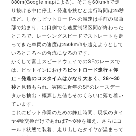
380m(Google mapによる)。そこを60km/hで走
り抜ける中に停止・発進を挟むと走行時間は25秒
ほど。しかしピットロードへの減速は手前の屈曲
部で始まり、出口側でも速度制限区間が終わった
ところで、レーシングスピードでストレートを走
ってきた車両の速度は250km/hを越えようとして
いるところへの合流になるのです。
かくして富士スピードウェイでのSFのレースで
は、ピットインにおける
ピットロード走行＋停
止・発進のロスタイムはかなり大きく、28〜30
秒
と見積もられ、実際に近年のSFのレースデー
タから抽出・概算した値もそのくらいに落ち着い
ています。
これにピット作業のための静止時間、現状のタイ
ヤ4輪交換だけであれば7〜8秒を加え、さらにコ
ールド状態で装着、走り出したタイヤが温まって