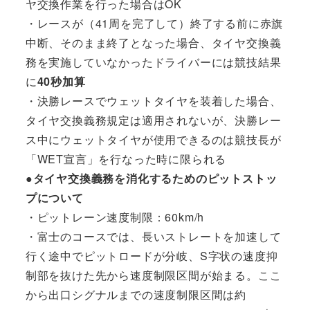
ヤ交換作業を行った場合はOK
・レースが（41周を完了して）終了する前に赤旗
中断、そのまま終了となった場合、タイヤ交換義
務を実施していなかったドライバーには競技結果
に
40秒加算
・決勝レースでウェットタイヤを装着した場合、
タイヤ交換義務規定は適用されないが、決勝レー
ス中にウェットタイヤが使用できるのは競技長が
「WET宣言」を行なった時に限られる
●タイヤ交換義務を消化するためのピットストッ
プについて
・ピットレーン速度制限：60km/h
・富士のコースでは、長いストレートを加速して
行く途中でピットロードが分岐、S字状の速度抑
制部を抜けた先から速度制限区間が始まる。ここ
から出口シグナルまでの速度制限区間は約