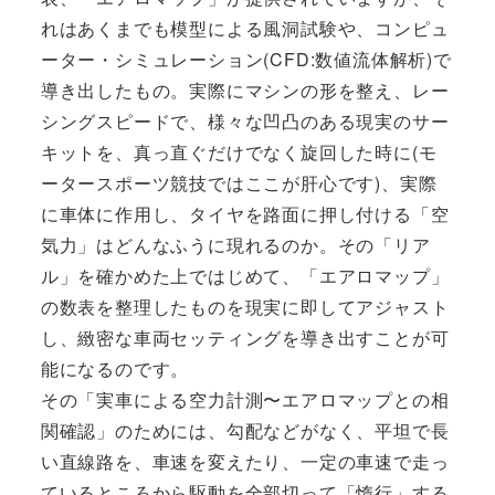
れはあくまでも模型による風洞試験や、コンピュ
ーター・シミュレーション(CFD:数値流体解析)で
導き出したもの。実際にマシンの形を整え、レー
シングスピードで、様々な凹凸のある現実のサー
キットを、真っ直ぐだけでなく旋回した時に(モ
ータースポーツ競技ではここが肝心です)、実際
に車体に作用し、タイヤを路面に押し付ける「空
気力」はどんなふうに現れるのか。その「リア
ル」を確かめた上ではじめて、「エアロマップ」
の数表を整理したものを現実に即してアジャスト
し、緻密な車両セッティングを導き出すことが可
能になるのです。
その「実車による空力計測〜エアロマップとの相
関確認」のためには、勾配などがなく、平坦で長
い直線路を、車速を変えたり、一定の車速で走っ
ているところから駆動を全部切って「惰行」する