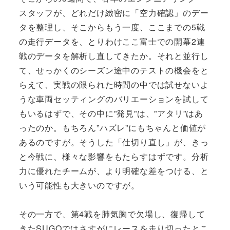
スタッフが、どれだけ緻密に「空力確認」のデー
タを整理し、そこからもう一度、ここまでの5戦
の走行データを、とりわけここ富士での開幕2連
戦のデータを解析し直してきたか。それと並行し
て、せっかくのシーズン途中のテストの機会をと
らえて、実戦の限られた時間の中では試せないよ
うな車両セッティングのバリエーションを試して
もいるはずで、その中に”発見”は、”アタリ”はあ
ったのか。もちろん”ハズレ”にもちゃんと価値が
あるのですが。そうした「仕切り直し」が、きっ
と今戦に、様々な影響をもたらすはずです。分析
力に優れたチームが、より明確な差をつける、と
いう可能性も大きいのですが。
その一方で、第4戦を肺気胸で欠場し、復帰して
きたSUGOではさすがにレースを走り切ったとこ