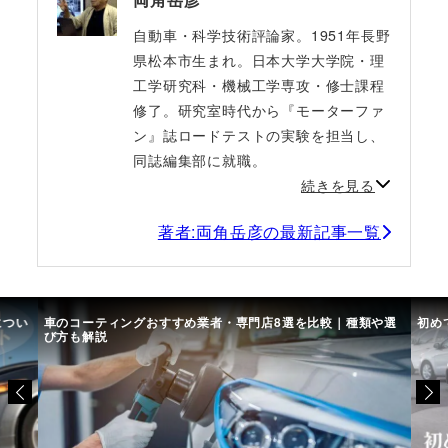
自動車・科学技術評論家。1951年長野
県松本市生まれ。日本大学大学院・理
工学研究科・機械工学専攻・修士課程
修了。研究室時代から『モーターファ
ン』誌ロードテストの実験を担当し、
同誌編集部に就職。
続きを見る
著者:両角岳彦の最新記事一覧
や選
初めての中古車選び、購入時の流れや必要な書類などについて
中古
て