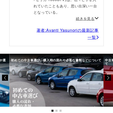
れていたこともあり、思い出深い一台
となっている。
続きを見る
著者:Avanti Yasunoriの最新記事
一覧
や選
初めての中古車選び、購入時の流れや必要な書類などについて
中古
て