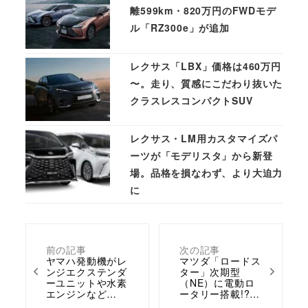
離599km・820万円のFWDモデ
ル「RZ300e」が追加
レクサス「LBX」価格は460万円
〜。走り、質感にこだわり抜いた
クラスレスコンパクトSUV
レクサス・LM用カスタマイズパ
ーツが「モデリスタ」から新登
場。品格を損なわず、より大迫力
に
前の記事
次の記事
ヤマハ発動機がレ
マツダ「ロードス
ンジエクステンダ
ター」次期型
ーユニットや水素
（NE）に電動ロ
エンジンなど…
ータリー搭載!?…