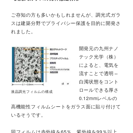
ご存知の方も多いかもしれませんが、調光式ガラ
スは建築分野でプライバシー保護を目的に開発さ
れました。
開発元の九州ナノ
テック光学（株）
によると、電気を
流すことで透明⇔
白濁状態をコント
ロールできる厚さ
液晶調光フィルムの構成
0.12mmレベルの
高機能性フィルムシートをガラス面に貼り付けて
いるそうです。
同フィルムは赤外線を65％、紫外線を99％以上