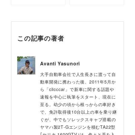
この記事の著者
Avanti Yasunori
大手自動車会社で人生長きに渡って自
動車開発に携わった後、2011年5月か
ら「clicccar」で新車に関する話題や
速報を中心に執筆をスタート、現在に
至る。幼少の頃から根っからの車好き
で、免許取得後10台以上の車を乗り継
ぐが、中でもソレックスキャブ搭載の
ヤマハ製2T‐Gエンジンを積むTA22型
｢セリカ 1600GTV｣は、色々と手を入