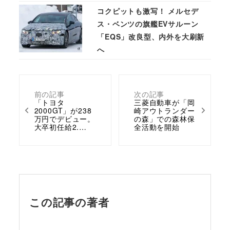
コクピットも激写！ メルセデ
ス・ベンツの旗艦EVサルーン
「EQS」改良型、内外を大刷新
へ
前の記事
次の記事
「トヨタ
三菱自動車が「岡
2000GT」が238
崎アウトランダー
万円でデビュー。
の森」での森林保
大卒初任給2.…
全活動を開始
この記事の著者