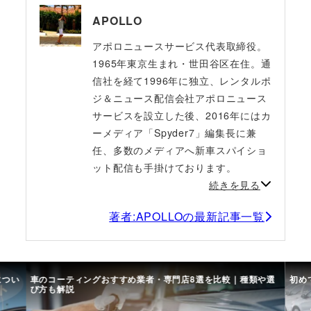
APOLLO
アポロニュースサービス代表取締役。
1965年東京生まれ・世田谷区在住。通
信社を経て1996年に独立、レンタルポ
ジ＆ニュース配信会社アポロニュース
サービスを設立した後、2016年にはカ
ーメディア「Spyder7」編集長に兼
任、多数のメディアへ新車スパイショ
ット配信も手掛けております。
続きを見る
著者:APOLLOの最新記事一覧
につい
車のコーティングおすすめ業者・専門店8選を比較｜種類や選
初め
び方も解説