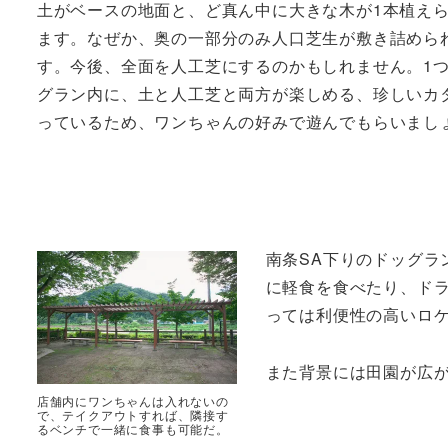
土がベースの地面と、ど真ん中に大きな木が1本植え
ます。なぜか、奥の一部分のみ人口芝生が敷き詰めら
す。今後、全面を人工芝にするのかもしれません。1
グラン内に、土と人工芝と両方が楽しめる、珍しいカ
っているため、ワンちゃんの好みで遊んでもらいまし
南条SA下りのドッグラ
に軽食を食べたり、ド
っては利便性の高いロ
また背景には田園が広
店舗内にワンちゃんは入れないの
で、テイクアウトすれば、隣接す
るベンチで一緒に食事も可能だ。