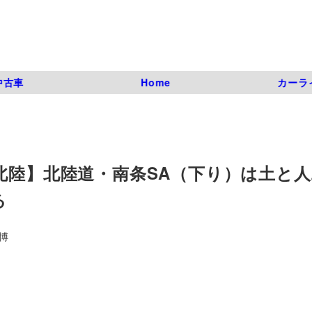
中古車
Home
カーラ
北陸】北陸道・南条SA（下り）は土と
る
博