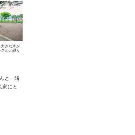
は大きな木が
ルクルと廻り
んと一緒
犬家にと