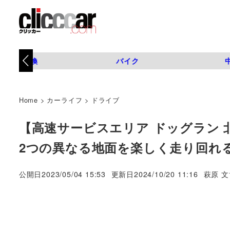
タイヤ交換
バイク
Home
>
カーライフ
>
ドライブ
【高速サービスエリア ドッグラン 
2つの異なる地面を楽しく走り回れ
著
公開日
2023/05/04 15:53
更新日
2024/10/20 11:16
萩原 文
者