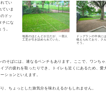
られてい
れていま
つのドッ
タチにな
ょう。
地面のほとんどが土だが、一部人
ドッグランの中央に
工芝が引き詰められていた。
植えられており、ク
そう。
ンのそばには、連なるベンチもあります。ここで、ワンちゃ
ライブの疲れを取ったりでき、トイレも近くにあるため、愛
ケーションといえます。
がり、ちょっとした旅気分を味わえるかもしれません。