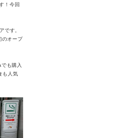
す！今回
アです。
初のオープ
Aでも購入
食も人気