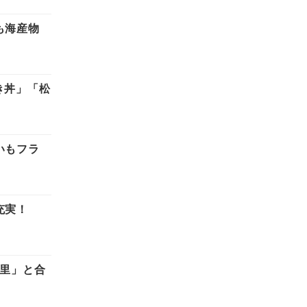
も海産物
き丼」「松
いもフラ
充実！
の里」と合