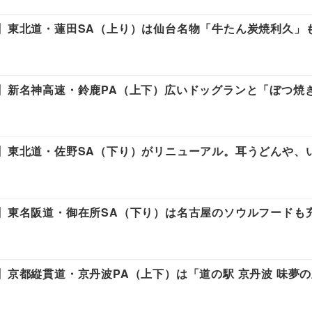
東】東北道・蓮田SA（上り）は仙台名物「牛たん炭焼利久」
海】新名神高速・鈴鹿PA（上下）広いドッグランと「ぼつ焼
東】東北道・佐野SA（下り）がリニューアル。耳うどんや、
海】東名阪道・御在所SA（下り）は名古屋のソウルフードも
】京都縦貫道・京丹波PA（上下）は「道の駅 京丹波 味夢