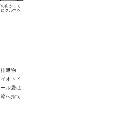
プの向かって
向にクルマを
。排泄物
バイオトイ
ニール袋は
ミ箱へ捨て