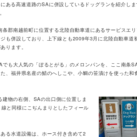
国にある高速道路のSAに併設しているドッグランを紹介しま
。
南条郡南越前町に位置する北陸自動車道にあるサービスエリ
ジも併設しており、上下線とも2009年3月に北陸自動車道
があります。
Aでも大人気の「ぽるとがる」のメロンパンを、ここ南条S
また、福井県名産の鯖のへしこや、小鯛の笹漬けを使った和
る建物の右側、SAの出口側に位置しま
り線と同様にこぢんまりとしたフィール
ある水道設備は、ホース付き含めて2