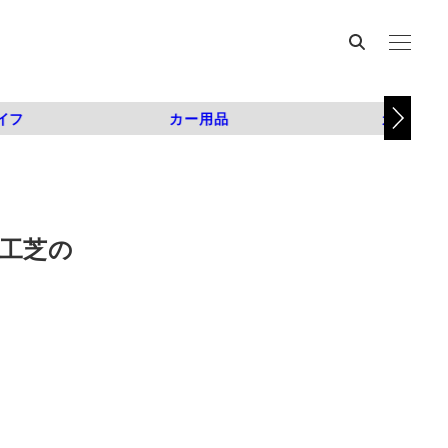
イフ
カー用品
カスタム
人工芝の