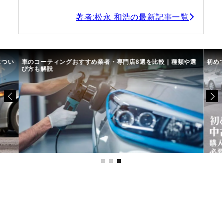
著者:松永 和浩の最新記事一覧
につい
車のコーティングおすすめ業者・専門店8選を比較｜種類や選
初め
び方も解説