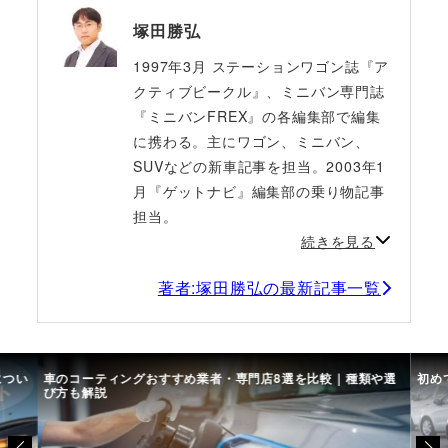
塚田勝弘
1997年3月 ステーションワゴン誌『ア
クティブビークル』、ミニバン専門誌
『ミニバンFREX』の各編集部で編集
に携わる。主にワゴン、ミニバン、
SUVなどの新車記事を担当。2003年1
月『ゲットナビ』編集部の乗り物記事
担当。
続きを見る
著者:塚田勝弘の最新記事一覧
につい
車のコーティングおすすめ業者・専門店8選を比較｜種類や選
初め
び方も解説