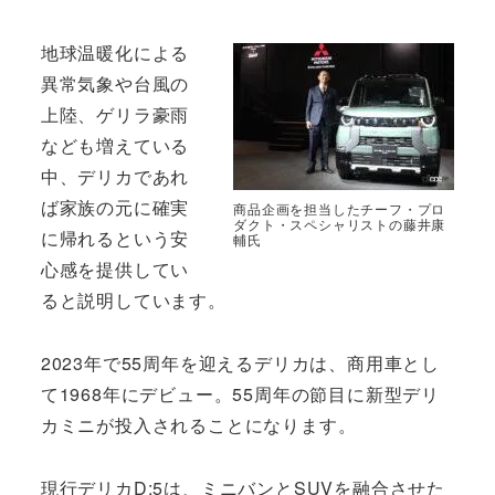
地球温暖化による
異常気象や台風の
上陸、ゲリラ豪雨
なども増えている
中、デリカであれ
ば家族の元に確実
商品企画を担当したチーフ・プロ
ダクト・スペシャリストの藤井康
に帰れるという安
輔氏
心感を提供してい
ると説明しています。
2023年で55周年を迎えるデリカは、商用車とし
て1968年にデビュー。55周年の節目に新型デリ
カミニが投入されることになります。
現行デリカD:5は、ミニバンとSUVを融合させた