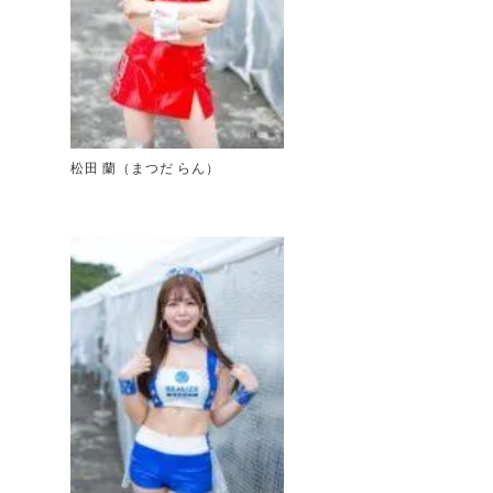
松田 蘭（まつだ らん）