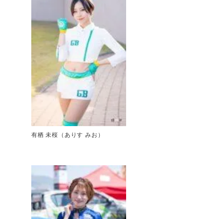
有栖 未桜（ありす みお）