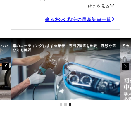
続きを見る
著者:松永 和浩の最新記事一覧
につい
車のコーティングおすすめ業者・専門店8選を比較｜種類や選
初め
び方も解説