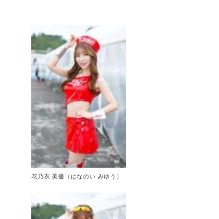
花乃衣 美優（はなのい みゆう）