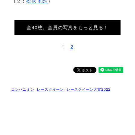
（文：
松永 和浩
）
全40枚。全員の写真をもっと見る！
1
2
コンパニオン
レースクイーン
レースクイーン大賞2022