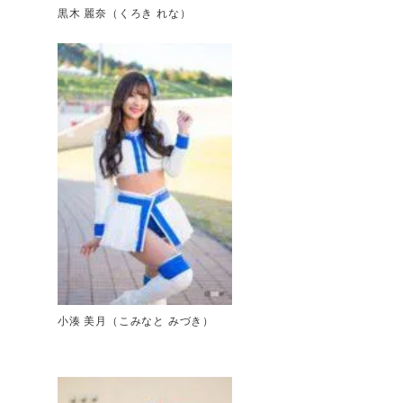
黒木 麗奈（くろき れな）
小湊 美月（こみなと みづき）