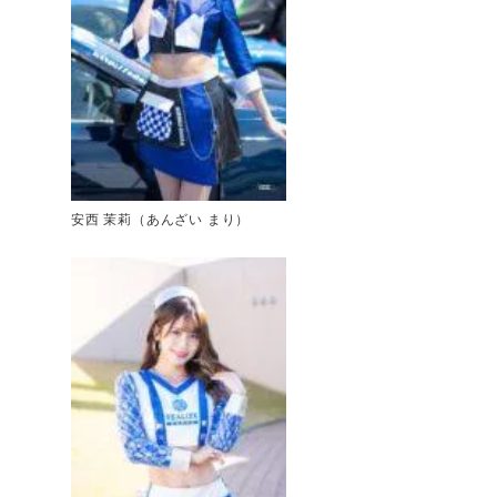
安西 茉莉（あんざい まり）