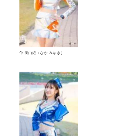
仲 美由紀（なか みゆき）