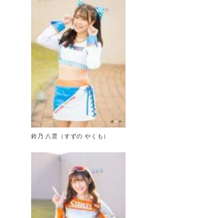
鈴乃 八雲（すずの やくも）