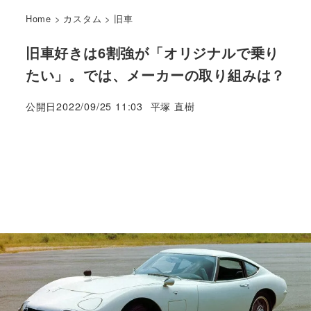
Home
>
カスタム
>
旧車
旧車好きは6割強が「オリジナルで乗り
たい」。では、メーカーの取り組みは？
著
公開日
2022/09/25 11:03
平塚 直樹
者