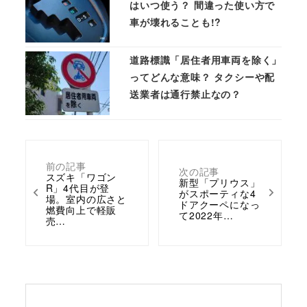
はいつ使う？ 間違った使い方で
車が壊れることも!?
道路標識「居住者用車両を除く」
ってどんな意味？ タクシーや配
送業者は通行禁止なの？
前の記事
次の記事
スズキ「ワゴン
新型「プリウス」
R」4代目が登
がスポーティな4
場。室内の広さと
ドアクーペになっ
燃費向上で軽販
て2022年…
売…