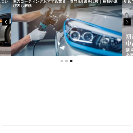
につい
車のコーティングおすすめ業者・専門店8選を比較｜種類や選
初め
び方も解説