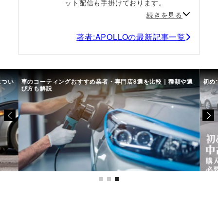
ット配信も手掛けております。
続きを見る
著者:APOLLOの最新記事一覧
につい
車のコーティングおすすめ業者・専門店8選を比較｜種類や選
初め
び方も解説