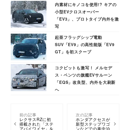
内素材にキノコを使用!? キアの
小型EVクロスオーバー
「EV3」、プロトタイプ内外を激
写
起亜フラッグシップ電動
SUV「EV9」の高性能版「EV9
GT」を初スクープ
コクピットも激写！ メルセデ
ス・ベンツの旗艦EVサルーン
「EQS」改良型、内外を大刷新
へ
前の記事
次の記事
レクサスRZに初
ホンダアクセスが
搭載された「ステ
新型ステップワゴ
アバイワイヤ」を
ンなどでの車中泊