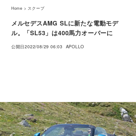
Home
>
スクープ
メルセデスAMG SLに新たな電動モデ
ル。「SL53」は400馬力オーバーに
著
公開日
2022/08/29 06:03
APOLLO
者