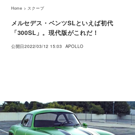
Home
>
スクープ
メルセデス・ベンツSLといえば初代
「300SL」。現代版がこれだ！
著
公開日
2022/03/12 15:03
APOLLO
者