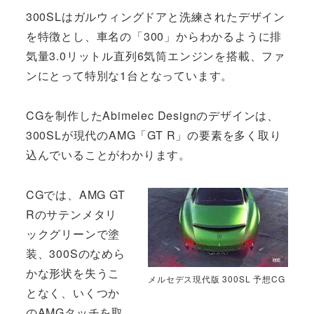
300SLはガルウィングドアと洗練されたデザイン
を特徴とし、車名の「300」からわかるように排
気量3.0リットル直列6気筒エンジンを搭載、ファ
ンにとって特別な1台となっています。
CGを制作したAbimelec Designのデザインは、
300SLが現代のAMG「GT R」の要素を多く取り
込んでいることがわかります。
CGでは、AMG GT
Rのサテンメタリ
ックグリーンで塗
装、300Sのなめら
かな形状を失うこ
メルセデス現代版 300SL 予想CG
となく、いくつか
のAMGタッチを取