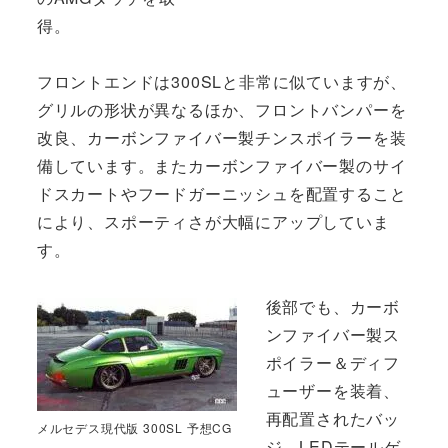
得。
フロントエンドは300SLと非常に似ていますが、
グリルの形状が異なるほか、フロントバンパーを
改良、カーボンファイバー製チンスポイラーを装
備しています。またカーボンファイバー製のサイ
ドスカートやフードガーニッシュを配置すること
により、スポーティさが大幅にアップしていま
す。
後部でも、カーボ
ンファイバー製ス
ポイラー＆ディフ
ューザーを装着、
再配置されたバッ
メルセデス現代版 300SL 予想CG
ジ、LEDテールゲ