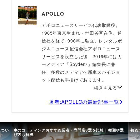
APOLLO
アポロニュースサービス代表取締役。
1965年東京生まれ・世田谷区在住。通
信社を経て1996年に独立、レンタルポ
ジ＆ニュース配信会社アポロニュース
サービスを設立した後、2016年にはカ
ーメディア「Spyder7」編集長に兼
任、多数のメディアへ新車スパイショ
ット配信も手掛けております。
続きを見る
著者:APOLLOの最新記事一覧
につい
車のコーティングおすすめ業者・専門店8選を比較｜種類や選
初め
び方も解説