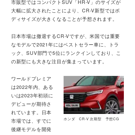
市販型ではコンパクトSUV「HR-V」のサイズが
大幅に拡大されたことにより、CR-V新型ではボ
ディサイズが大きくなることが予想されます。
日本市場は撤退するCR-Vですが、米国では重要
なモデルで2021年にはベストセラー車に、トラ
ック、SUV部門で5位にランクインしており、こ
の新型にも大きな注目が集まっています。
ワールドプレミア
は2022年内、ある
いは2023年初頭に
デビューが期待さ
れています。日本
ホンダ CR-V 次期型 予想CG
市場では、すでに
後継モデルを開発