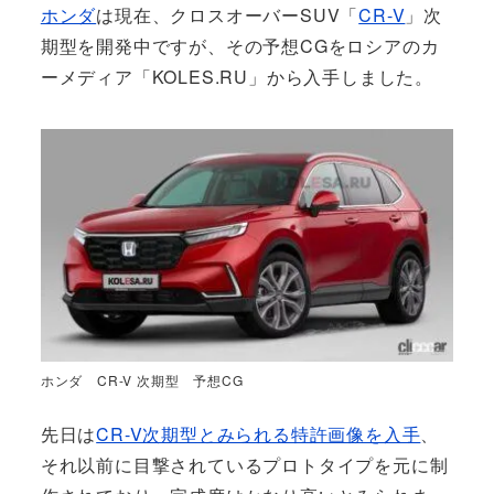
ホンダ
は現在、クロスオーバーSUV「
CR-V
」次
期型を開発中ですが、その予想CGをロシアのカ
ーメディア「KOLES.RU」から入手しました。
ホンダ CR-V 次期型 予想CG
先日は
CR-V次期型とみられる特許画像を入手
、
それ以前に目撃されているプロトタイプを元に制