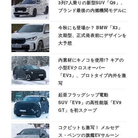
3列7人乗りの新型SUV「Q9」、
ブランド最後の内燃機関モデルに
今秋にも登場か？ BMW「X3」
次期型、正式発表前にデザインを
大予想
内素材にキノコを使用!? キアの
小型EVクロスオーバー
「EV3」、プロトタイプ内外を激
写
起亜フラッグシップ電動
SUV「EV9」の高性能版「EV9
GT」を初スクープ
コクピットも激写！ メルセデ
ス・ベンツの旗艦EVサルーン