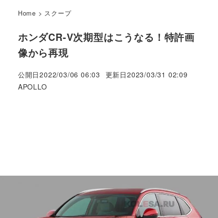
Home
>
スクープ
ホンダCR-V次期型はこうなる！特許画
像から再現
公開日
2022/03/06 06:03
更新日
2023/03/31 02:09
著
APOLLO
者