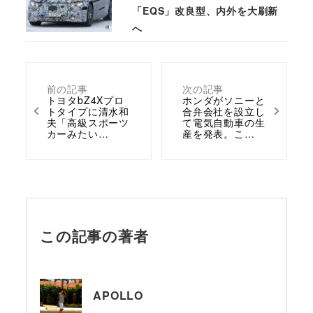
「EQS」改良型、内外を大刷新
へ
前の記事
次の記事
トヨタbZ4Xプロ
ホンダがソニーと
トタイプに清水和
合弁会社を設立し
夫「高級スポーツ
て電気自動車の生
カーみたい…
産を発表。こ…
この記事の著者
APOLLO