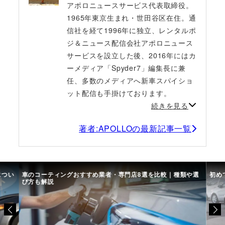
アポロニュースサービス代表取締役。
1965年東京生まれ・世田谷区在住。通
信社を経て1996年に独立、レンタルポ
ジ＆ニュース配信会社アポロニュース
サービスを設立した後、2016年にはカ
ーメディア「Spyder7」編集長に兼
任、多数のメディアへ新車スパイショ
ット配信も手掛けております。
続きを見る
著者:APOLLOの最新記事一覧
につい
車のコーティングおすすめ業者・専門店8選を比較｜種類や選
初め
び方も解説