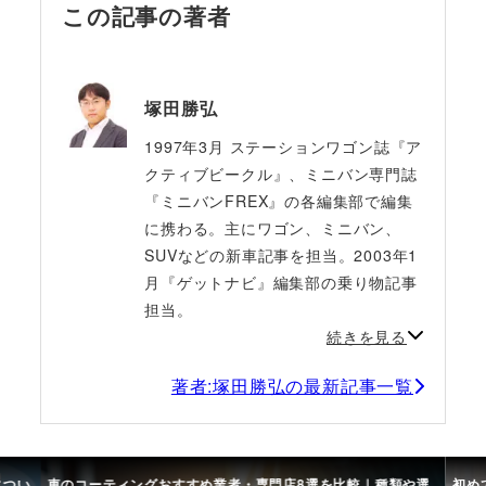
この記事の著者
塚田勝弘
1997年3月 ステーションワゴン誌『ア
クティブビークル』、ミニバン専門誌
『ミニバンFREX』の各編集部で編集
に携わる。主にワゴン、ミニバン、
SUVなどの新車記事を担当。2003年1
月『ゲットナビ』編集部の乗り物記事
担当。
続きを見る
著者:塚田勝弘の最新記事一覧
につい
車のコーティングおすすめ業者・専門店8選を比較｜種類や選
初め