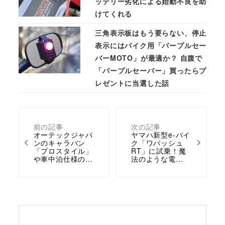
ッテリー劣化による始動不良を助
けてくれる
三角表示板はもう要らない、停止
表示にはバイク用「パープルセー
バーMOTO」が最適か？ 自腹で
「パープルセーバー」買ったらプ
レゼントに当選した話
前の記事
次の記事
オーテックジャパ
ヤマハ新型e-バイ
ンのキャラバン
ク「ワバッシュ
「プロスタイル」
RT」に試乗！魔
や車中泊仕様の…
法のような電…