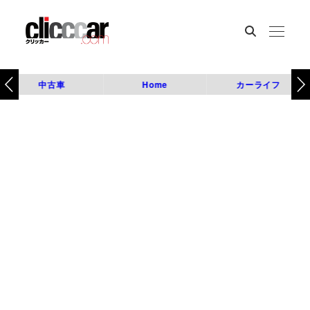
中古車
Home
カーライフ