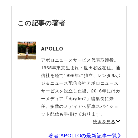
この記事の著者
APOLLO
アポロニュースサービス代表取締役。
1965年東京生まれ・世田谷区在住。通
信社を経て1996年に独立、レンタルポ
ジ＆ニュース配信会社アポロニュース
サービスを設立した後、2016年にはカ
ーメディア「Spyder7」編集長に兼
任、多数のメディアへ新車スパイショ
ット配信も手掛けております。
続きを見る
著者:APOLLOの最新記事一覧