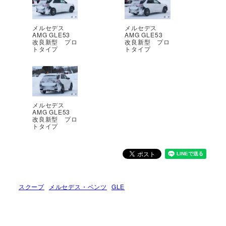
メルセデス
メルセデス
AMG GLE53
AMG GLE53
改良新型 プロ
改良新型 プロ
トタイプ
トタイプ
メルセデス
AMG GLE53
改良新型 プロ
トタイプ
スクープ
メルセデス・ベンツ
GLE