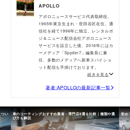
APOLLO
アポロニュースサービス代表取締役。
1965年東京生まれ・世田谷区在住。通
信社を経て1996年に独立、レンタルポ
ジ＆ニュース配信会社アポロニュース
サービスを設立した後、2016年にはカ
ーメディア「Spyder7」編集長に兼
任、多数のメディアへ新車スパイショ
ット配信も手掛けております。
続きを見る
著者:APOLLOの最新記事一覧
につい
車のコーティングおすすめ業者・専門店8選を比較｜種類や選
初め
び方も解説