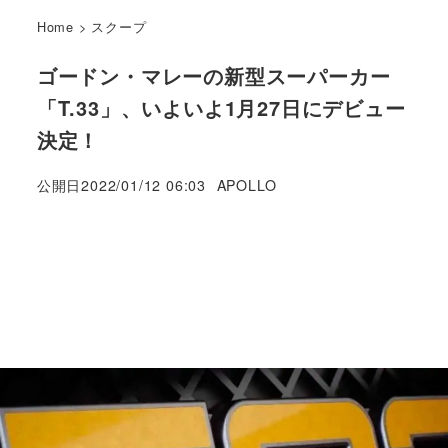
Home
>
スクープ
ゴードン・マレーの新型スーパーカー
「T.33」、いよいよ1月27日にデビュー
決定！
著
公開日
2022/01/12 06:03
APOLLO
者