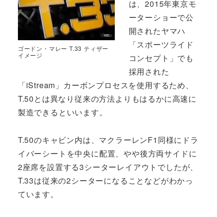
は、2015年東京モ
ーターショーで公
開されたヤマハ
「スポーツライド
ゴードン・マレー T.33 ティザー
イメージ
コンセプト」でも
採用された
「iStream」カーボンプロセスを使用するため、
T.50とは異なり従来の方法よりもはるかに高速に
製造できるといいます。
T.50のキャビン内は、マクラーレンF1同様にドラ
イバーシートを中央に配置、やや後方両サイドに
2座席を設置する3シーターレイアウトでしたが、
T.33は従来の2シーターになることなどがわかっ
ています。