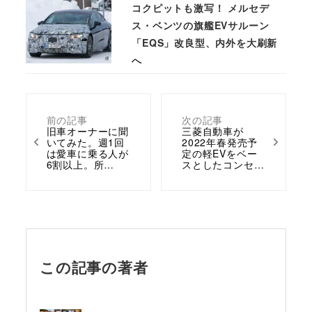
コクピットも激写！ メルセデ
ス・ベンツの旗艦EVサルーン
「EQS」改良型、内外を大刷新
へ
前の記事
次の記事
旧車オーナーに聞
三菱自動車が
いてみた。週1回
2022年春発売予
は愛車に乗る人が
定の軽EVをベー
6割以上。所…
スとしたコンセ…
この記事の著者