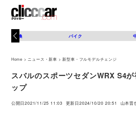
タイヤ交換
バイク
Home
>
ニュース・新車
>
新型車・フルモデルチェンジ
スバルのスポーツセダンWRX S4
ップ
著
公開日
2021/11/25 11:03
更新日
2024/10/20 20:51
山本晋
者