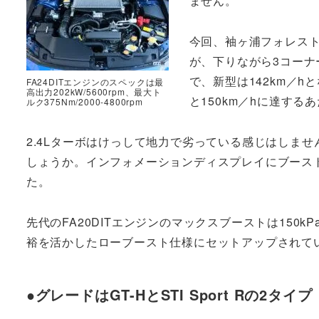
ません。
今回、袖ヶ浦フォレス
が、下りながら3コーナ
で、新型は142km／
FA24DITエンジンのスペックは最
高出力202kW/5600rpm、最大ト
と150km／hに達す
ルク375Nm/2000-4800rpm
2.4Lターボはけっして地力で劣っている感じはしま
しょうか。インフォメーションディスプレイにブース
た。
先代のFA20DITエンジンのマックスブーストは150
裕を活かしたローブースト仕様にセットアップされて
●グレードはGT-HとSTI Sport Rの2タイプ