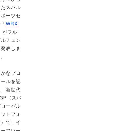
いたスバル
スポーツセ
ン「
WRX
」がフル
デルチェン
を発表しま
た。
まかなプロ
ィールを記
と、新世代
GP（スバ
グローバル
ラットフォ
ム）で、イ
ナーフレー