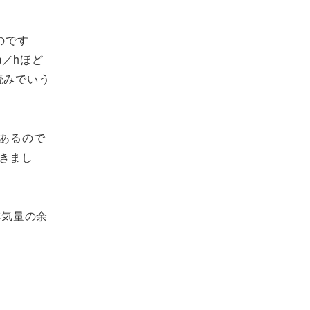
のです
／hほど
読みでいう
にあるので
きまし
排気量の余