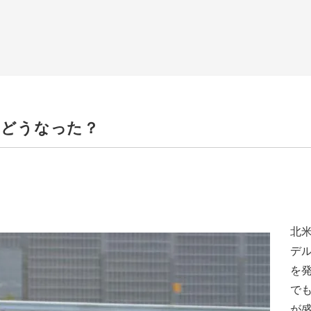
はどうなった？
北
デ
を
で
が