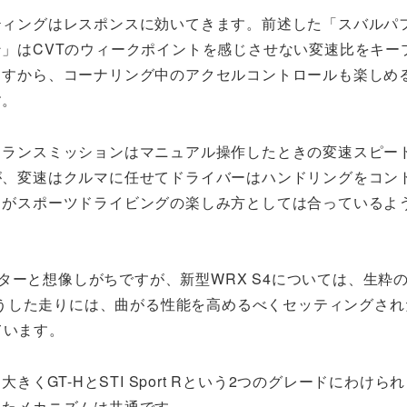
ティングはレスポンスに効いてきます。前述した「スバルパ
」はCVTのウィークポイントを感じさせない変速比をキー
ますから、コーナリング中のアクセルコントロールも楽しめ
す。
トランスミッションはマニュアル操作したときの変速スピー
が、変速はクルマに任せてドライバーはハンドリングをコン
うがスポーツドライビングの楽しみ方としては合っているよ
ターと想像しがちですが、新型WRX S4については、生粋
した走りには、曲がる性能を高めるべくセッティングされた
ています。
大きくGT-HとSTI Sport Rという2つのグレードにわけら
ったメカニズムは共通です。