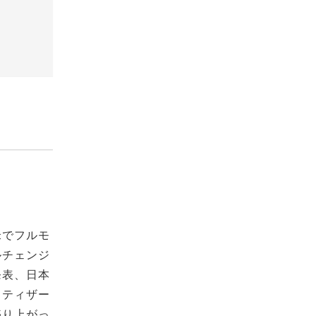
米でフルモ
ルチェンジ
発表、日本
もティザー
盛り上がっ