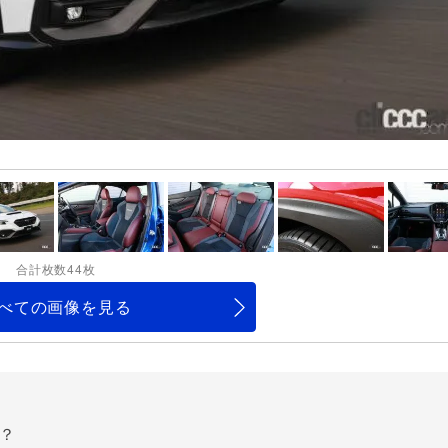
合計枚数44枚
べての画像を見る
？