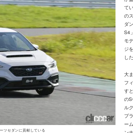
て
の
ダ
S4
モ
ジ
し
大
フ
す
のS
ル
プ
ー
ポーツセダンに貢献している
ン