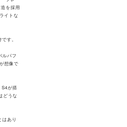
構造を採用
ライトな
けです。
バルパフ
とが想像で
S4が搭
はどうな
とはあり