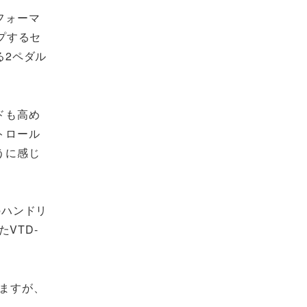
フォーマ
プするセ
る2ペダル
ドも高め
トロール
うに感じ
のハンドリ
VTD-
れますが、