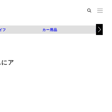
イフ
カー用品
カスタム
Lにア