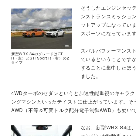
そうしたエンジンセッ
ンストランスミッション
ットアップになってい
スポーツになっていま
スバルパフォーマンス
新型WRX S4のグレードはGT-
H（左）とSTI Sport R（右）の2
ているということです
タイプ
することに集中したほ
ました。
4WDターボのセダンというと加速性能重視のキャラク
ングマシンといったテイストに仕上がっています。そう
AWD（不等＆可変トルク配分電子制御AWD）も効い
なお、新型WRX S4は、
エンジンや駆動系とい