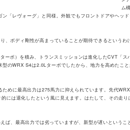
ム
ゴン「レヴォーグ」と同様。外観でもフロントドアやヘッド
あり、ボディ剛性が高まっていることが期待できるというわ
ン直噴ターボ）を積み、トランスミッションは進化したCVT「ス
のWRX S4は2.0Lターボでしたから、地力を高めたこ
るために最高出力は275馬力に抑えられています。先代WRX 
ペック的には退化したという風に見えます。はたして、その走り
いえば、最高出力では劣っていますが、新型が遅いというこ