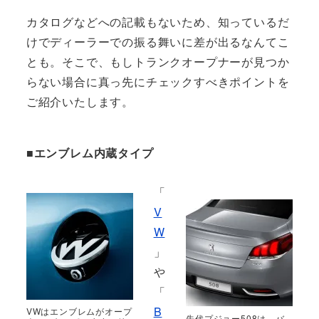
カタログなどへの記載もないため、知っているだ
けでディーラーでの振る舞いに差が出るなんてこ
とも。そこで、もしトランクオープナーが見つか
らない場合に真っ先にチェックすべきポイントを
ご紹介いたします。
■エンブレム内蔵タイプ
「
V
W
」
や
「
B
VWはエンブレムがオープ
先代プジョー508は、バ