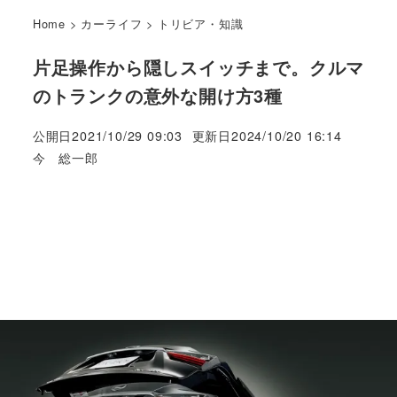
Home
>
カーライフ
>
トリビア・知識
片足操作から隠しスイッチまで。クルマ
のトランクの意外な開け方3種
公開日
2021/10/29 09:03
更新日
2024/10/20 16:14
著
今 総一郎
者