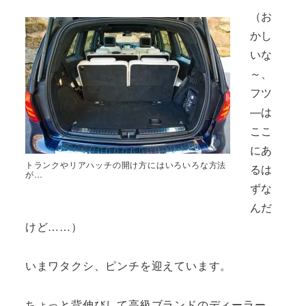
（お
かし
いな
～、
フツ
―は
ここ
にあ
トランクやリアハッチの開け方にはいろいろな方法
るは
が…
ずな
んだ
けど……）
いまワタクシ、ピンチを迎えています。
ちょっと背伸びして高級ブランドのディーラー