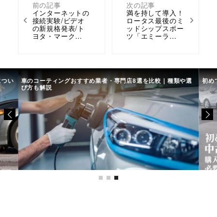
前の記事
次の記事
インターネットの
満を持して導入！
接続実験/ビデオ
ロータス最後のミ
の新規格発表/ト
ッドシップスポー
ヨタ・マーク…
ツ「エミーラ…
につい
車のコーティングおすすめ業者・専門店8選を比較｜種類や選
初め
び方も解説