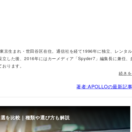
年東京生まれ・世田谷区在住。通信社を経て1996年に独立、レンタ
した後、2016年にはカーメディア「Spyder7」編集長に兼任、
ております。
続きを
著者:APOLLOの最新記
8選を比較｜種類や選び方も解説