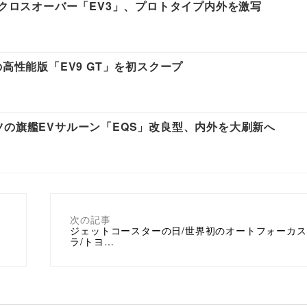
Vクロスオーバー「EV3」、プロトタイプ内外を激写
高性能版「EV9 GT」を初スクープ
ツの旗艦EVサルーン「EQS」改良型、内外を大刷新へ
次の記事
ジェットコースターの日/世界初のオートフォーカ
ラ/トヨ…