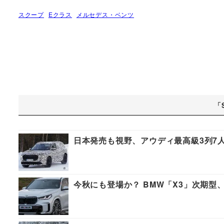
スクープ
Eクラス
メルセデス・ベンツ
「
日本発売も視野、アウディ最高級3列7
今秋にも登場か？ BMW「X3」次期