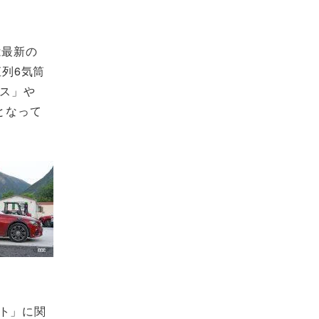
は最新の
列6気筒
ス」や
となって
ト」に関