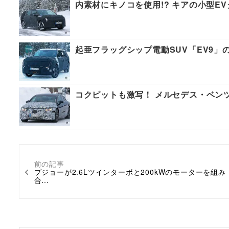
内素材にキノコを使用!? キアの小型E
起亜フラッグシップ電動SUV「EV9」の
コクピットも激写！ メルセデス・ベン
前の記事
プジョーが2.6Lツインターボと200kWのモーターを組み
合…