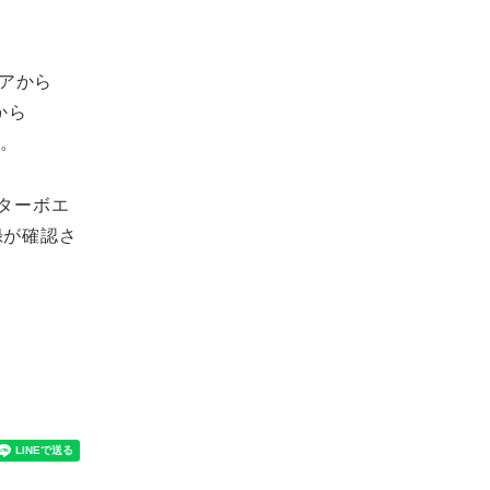
アから
から
う。
ンターボエ
録が確認さ