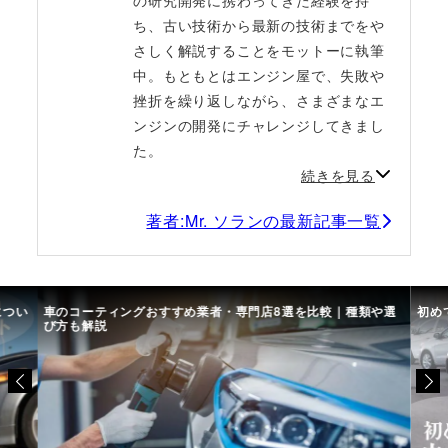
ち、古い技術から最新の技術までをや
さしく解説することをモットーに執筆
中。もともとはエンジン屋で、失敗や
挫折を繰り返しながら、さまざまなエ
ンジンの開発にチャレンジしてきまし
た。
続きを見る
著者:Mr. ソランの最新記事一覧
につい
車のコーティングおすすめ業者・専門店8選を比較｜種類や選
初め
び方も解説