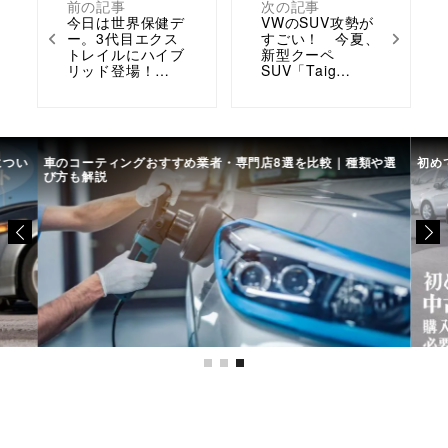
前の記事
次の記事
今日は世界保健デ
VWのSUV攻勢が
ー。3代目エクス
すごい！ 今夏、
トレイルにハイブ
新型クーペ
リッド登場！…
SUV「Taig…
につい
車のコーティングおすすめ業者・専門店8選を比較｜種類や選
初め
び方も解説