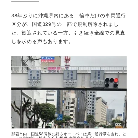
38年ぶりに沖縄県内にある二輪車だけの車両通行
区分が、国道329号の一部で規制解除されまし
た。歓迎されている一方、引き続き全線での見直
しを求める声もあります。
那覇市内、国道58号線に残るオートバイは第一通行帯を走れ、と
いう規制標識（松山交差点/提供 宜野座朝洋氏）