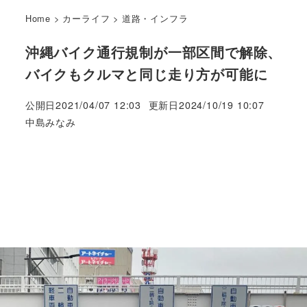
Home
>
カーライフ
>
道路・インフラ
沖縄バイク通行規制が一部区間で解除、
バイクもクルマと同じ走り方が可能に
公開日
2021/04/07 12:03
更新日
2024/10/19 10:07
著
中島みなみ
者