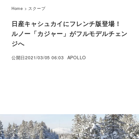
Home
>
スクープ
日産キャシュカイにフレンチ版登場！
ルノー「カジャー」がフルモデルチェン
ジへ
著
公開日
2021/03/05 06:03
APOLLO
者