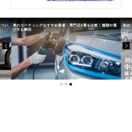
につい
車のコーティングおすすめ業者・専門店8選を比較｜種類や選
初め
び方も解説