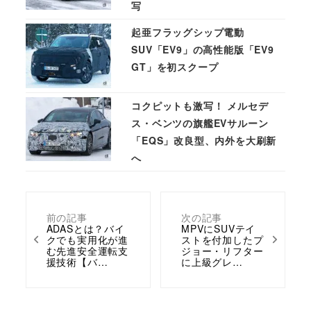
写
起亜フラッグシップ電動
SUV「EV9」の高性能版「EV9
GT」を初スクープ
コクピットも激写！ メルセデ
ス・ベンツの旗艦EVサルーン
「EQS」改良型、内外を大刷新
へ
前の記事
次の記事
ADASとは？バイ
MPVにSUVテイ
クでも実用化が進
ストを付加したプ
む先進安全運転支
ジョー・リフター
援技術【バ…
に上級グレ…