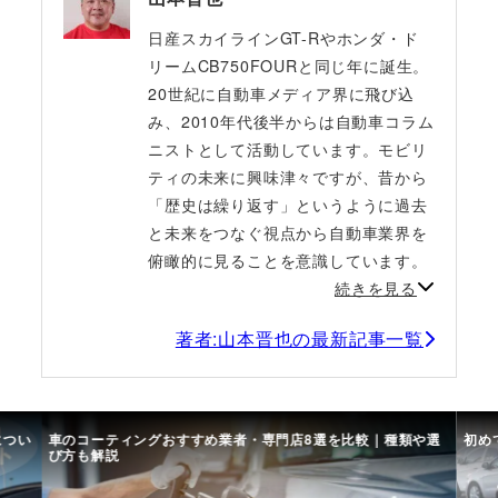
日産スカイラインGT-Rやホンダ・ド
リームCB750FOURと同じ年に誕生。
20世紀に自動車メディア界に飛び込
み、2010年代後半からは自動車コラム
ニストとして活動しています。モビリ
ティの未来に興味津々ですが、昔から
「歴史は繰り返す」というように過去
と未来をつなぐ視点から自動車業界を
俯瞰的に見ることを意識しています。
続きを見る
著者:山本晋也の最新記事一覧
につい
車のコーティングおすすめ業者・専門店8選を比較｜種類や選
初め
び方も解説