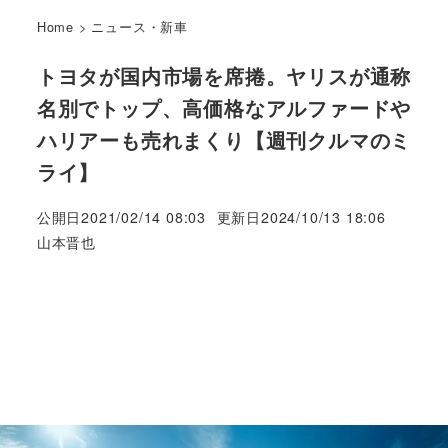
Home
>
ニュース・新車
トヨタが国内市場を席捲。ヤリスが通称
名別でトップ、高価格なアルファードや
ハリアーも売れまくり【週刊クルマのミ
ライ】
公開日
2021/02/14 08:03
更新日
2024/10/13 18:06
著
山本晋也
者