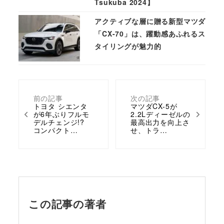
Tsukuba 2024】
アクティブな層に贈る新型マツダ
「CX-70」は、躍動感あふれるス
タイリングが魅力的
前の記事
次の記事
トヨタ シエンタ
マツダCX-5が
が6年ぶりフルモ
2.2Lディーゼルの
デルチェンジ!?
最高出力を向上さ
コンパクト…
せ、トラ…
この記事の著者