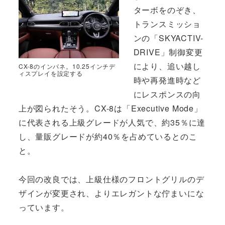
ターボをのぞき、
トランスミッショ
ンの「SKYACTIV-
DRIVE」制御変更
により、追い越し
CX-8のインパネ。10.25インチデ
ィスプレイを設定する
時や再発進時など
にレスポンスの向
上が図られたそう。CX-8は「Executive Mode」
に代表される上級グレードが人気で、約35％に達
し、量販グレードが約40％を占めているとのこ
と。
今回の改良では、上級仕様のフロントグリルのデ
ザインが変更され、よりエレガントな佇まいにな
っています。