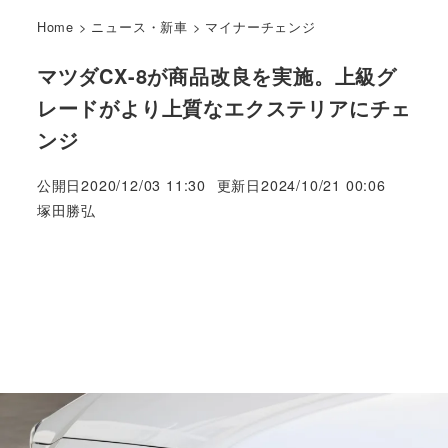
Home
>
ニュース・新車
>
マイナーチェンジ
マツダCX-8が商品改良を実施。上級グ
レードがより上質なエクステリアにチェ
ンジ
公開日
2020/12/03 11:30
更新日
2024/10/21 00:06
著
塚田勝弘
者