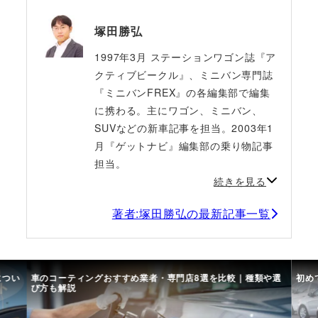
塚田勝弘
1997年3月 ステーションワゴン誌『ア
クティブビークル』、ミニバン専門誌
『ミニバンFREX』の各編集部で編集
に携わる。主にワゴン、ミニバン、
SUVなどの新車記事を担当。2003年1
月『ゲットナビ』編集部の乗り物記事
担当。
続きを見る
著者:塚田勝弘の最新記事一覧
につい
車のコーティングおすすめ業者・専門店8選を比較｜種類や選
初め
び方も解説