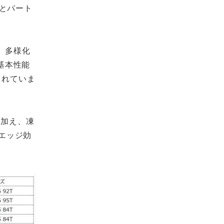
とパート
で、多様化
基本性能
られていま
に加え、凍
エッジ効
。