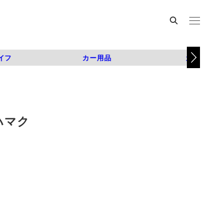
イフ
カー用品
カスタム
ハマク