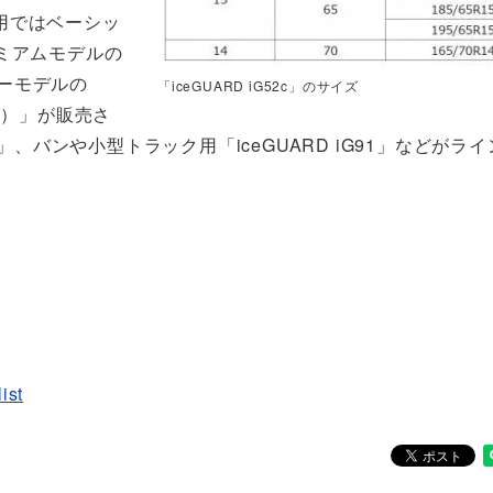
用ではベーシッ
レミアムモデルの
ャーモデルの
「iceGUARD iG52c」のサイズ
ラス）」が販売さ
075」、バンや小型トラック用「iceGUARD iG91」などがラ
ist