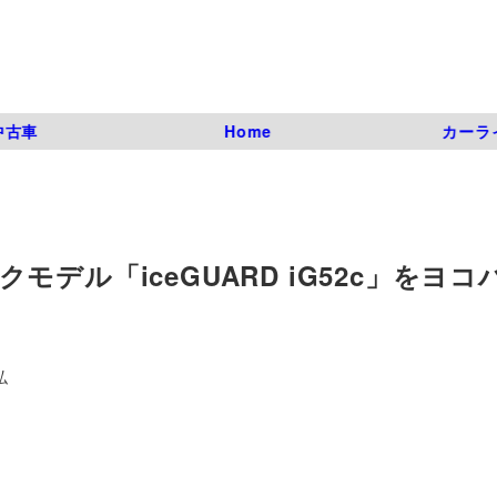
中古車
Home
カーラ
デル「iceGUARD iG52c」をヨコ
弘