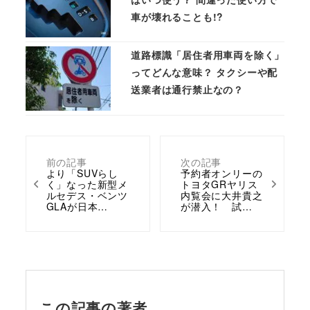
車が壊れることも!?
道路標識「居住者用車両を除く」
ってどんな意味？ タクシーや配
送業者は通行禁止なの？
前の記事
次の記事
より「SUVらし
予約者オンリーの
く」なった新型メ
トヨタGRヤリス
ルセデス・ベンツ
内覧会に大井貴之
GLAが日本…
が潜入！ 試…
この記事の著者