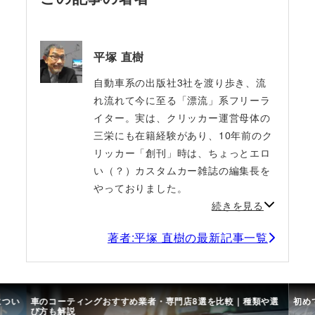
平塚 直樹
自動車系の出版社3社を渡り歩き、流
れ流れて今に至る「漂流」系フリーラ
イター。実は、クリッカー運営母体の
三栄にも在籍経験があり、10年前のク
リッカー「創刊」時は、ちょっとエロ
い（？）カスタムカー雑誌の編集長を
やっておりました。
続きを見る
著者:平塚 直樹の最新記事一覧
につい
車のコーティングおすすめ業者・専門店8選を比較｜種類や選
初め
び方も解説