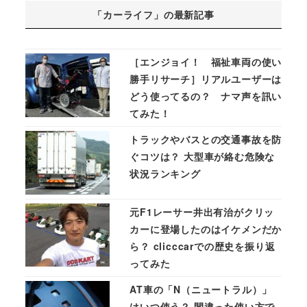
「カーライフ」の最新記事
［エンジョイ！ 福祉車両の使い
勝手リサーチ］リアルユーザーは
どう使ってるの？ ナマ声を訊い
てみた！
トラックやバスとの交通事故を防
ぐコツは？ 大型車が絡む危険な
状況ランキング
元F1レーサー井出有治がクリッ
カーに登場したのはイケメンだか
ら？ clicccarでの歴史を振り返
ってみた
AT車の「N（ニュートラル）」
はいつ使う？ 間違った使い方で