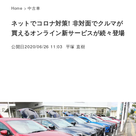
Home
>
中古車
ネットでコロナ対策! 非対面でクルマが
買えるオンライン新サービスが続々登場
著
公開日
2020/06/26 11:03
平塚 直樹
者