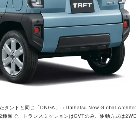
じ「DNGA」（Daihatsu New Global Architec
の2種類で、トランスミッションはCVTのみ。駆動方式は2WD