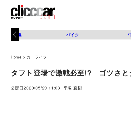
タイヤ交換
バイク
Home
>
カーライフ
タフト登場で激戦必至!? ゴツさと
著
公開日
2020/05/29 11:03
平塚 直樹
者