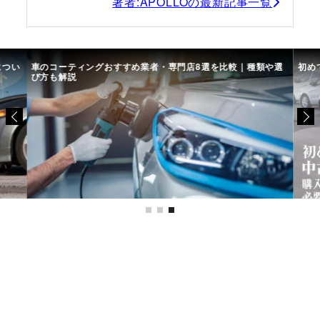
著者:APOLLOの最新記事一覧
につい
車のコーティングおすすめ業者・専門店8選を比較｜種類や選
初め
び方も解説