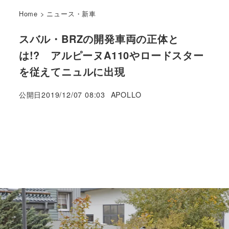
Home
>
ニュース・新車
スバル・BRZの開発車両の正体と
は!? アルピーヌA110やロードスター
を従えてニュルに出現
著
公開日
2019/12/07 08:03
APOLLO
者