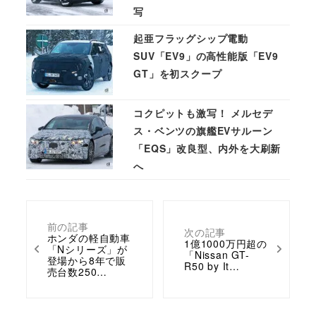
写
起亜フラッグシップ電動
SUV「EV9」の高性能版「EV9
GT」を初スクープ
コクピットも激写！ メルセデ
ス・ベンツの旗艦EVサルーン
「EQS」改良型、内外を大刷新
へ
前の記事
次の記事
ホンダの軽自動車
1億1000万円超の
「Nシリーズ」が
「Nissan GT-
登場から8年で販
R50 by It…
売台数250…