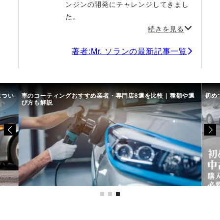
ンジンの開発にチャレンジしてきまし
た。
続きを見る
著者:Mr. ソランの最新記事一覧
につい
車のコーティングおすすめ業者・専門店8選を比較｜種類や選
初め
び方も解説