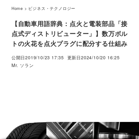
Home
>
ビジネス・テクノロジー
【自動車用語辞典：点火と電装部品「接
点式ディストリビューター」】数万ボル
トの火花を点火プラグに配分する仕組み
公開日
2019/10/23 17:35
更新日
2024/10/20 16:25
著
Mr. ソラン
者