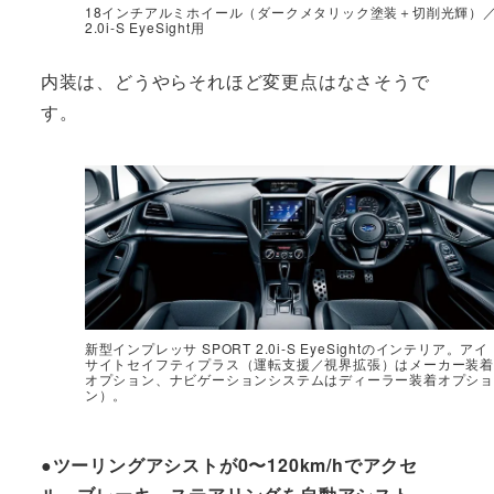
18インチアルミホイール（ダークメタリック塗装＋切削光輝）
2.0i-S EyeSight用
内装は、どうやらそれほど変更点はなさそうで
す。
新型インプレッサ SPORT 2.0i-S EyeSightのインテリア。アイ
サイトセイフティプラス（運転支援／視界拡張）はメーカー装着
オプション、ナビゲーションシステムはディーラー装着オプショ
ン）。
●ツーリングアシストが0〜120km/hでアクセ