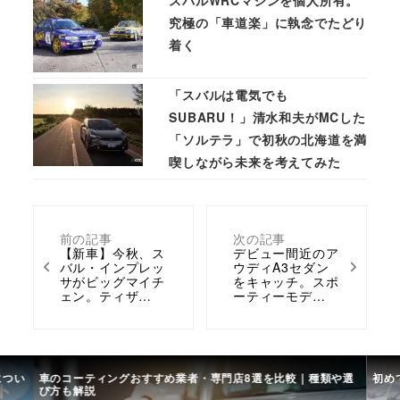
スバルWRCマシンを個人所有。
究極の「車道楽」に執念でたどり
着く
「スバルは電気でも
SUBARU！」清水和夫がMCした
「ソルテラ」で初秋の北海道を満
喫しながら未来を考えてみた
前の記事
次の記事
【新車】今秋、ス
デビュー間近のア
バル・インプレッ
ウディA3セダン
サがビッグマイチ
をキャッチ。スポ
ェン。ティザ…
ーティーモデ…
や選
初めての中古車選び、購入時の流れや必要な書類などについて
中古
て