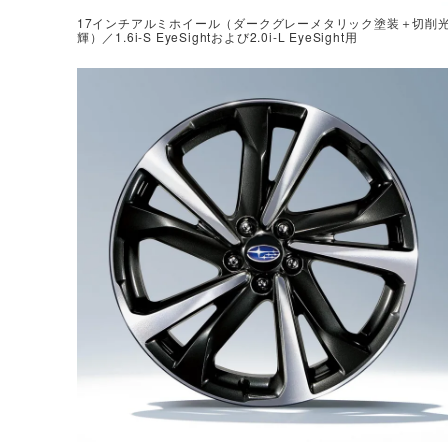
17インチアルミホイール（ダークグレーメタリック塗装＋切削
輝）／1.6i-S EyeSightおよび2.0i-L EyeSight用