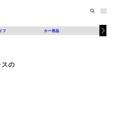
イフ
カー用品
カスタム
レスの