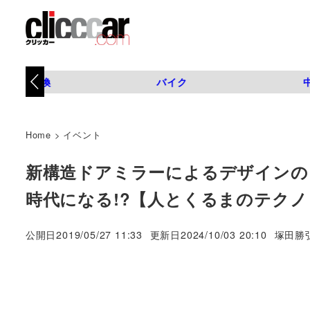
タイヤ交換
バイク
Home
>
イベント
新構造ドアミラーによるデザインの
時代になる!?【人とくるまのテクノロ
著
公開日
2019/05/27 11:33
更新日
2024/10/03 20:10
塚田勝
者