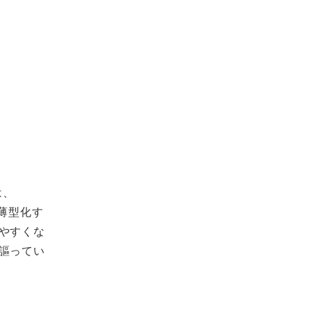
は、
薄型化す
やすくな
謳ってい