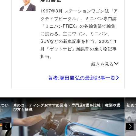
1997年3月 ステーションワゴン誌『ア
クティブビークル』、ミニバン専門誌
『ミニバンFREX』の各編集部で編集
に携わる。主にワゴン、ミニバン、
SUVなどの新車記事を担当。2003年1
月『ゲットナビ』編集部の乗り物記事
担当。
続きを見る
著者:塚田勝弘の最新記事一覧
につい
車のコーティングおすすめ業者・専門店8選を比較｜種類や選
初め
び方も解説