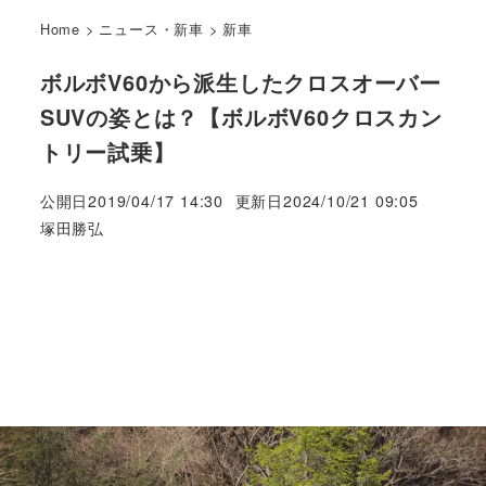
Home
>
ニュース・新車
>
新車
ボルボV60から派生したクロスオーバー
SUVの姿とは？【ボルボV60クロスカン
トリー試乗】
公開日
2019/04/17 14:30
更新日
2024/10/21 09:05
著
塚田勝弘
者