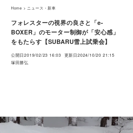
Home
>
ニュース・新車
フォレスターの視界の良さと「e-
BOXER」のモーター制御が「安心感」
をもたらす【SUBARU雪上試乗会】
公開日
2019/02/23 16:03
更新日
2024/10/20 21:15
著
塚田勝弘
者