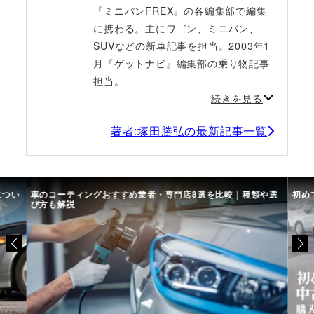
『ミニバンFREX』の各編集部で編集
に携わる。主にワゴン、ミニバン、
SUVなどの新車記事を担当。2003年1
月『ゲットナビ』編集部の乗り物記事
担当。
続きを見る
著者:塚田勝弘の最新記事一覧
につい
車のコーティングおすすめ業者・専門店8選を比較｜種類や選
初め
び方も解説