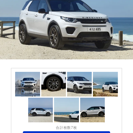
合計枚数7枚