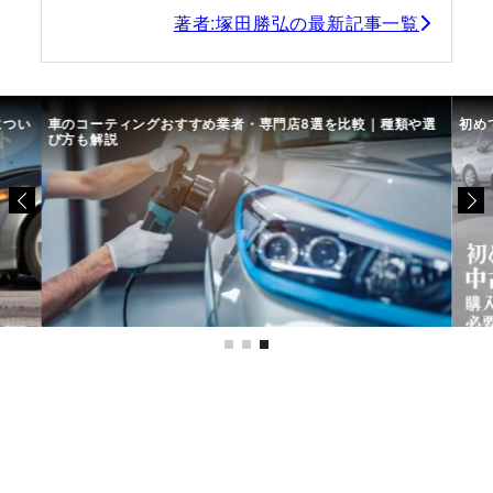
著者:塚田勝弘の最新記事一覧
につい
車のコーティングおすすめ業者・専門店8選を比較｜種類や選
初め
び方も解説