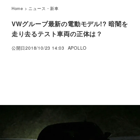
Home
>
ニュース・新車
VWグループ最新の電動モデル!? 暗闇を
走り去るテスト車両の正体は？
著
公開日
2018/10/23 14:03
APOLLO
者