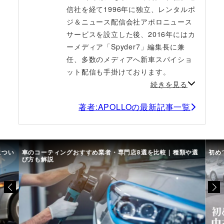
信社を経て1996年に独立、レンタルポ
ジ＆ニュース配信会社アポロニュース
サービスを設立した後、2016年にはカ
ーメディア「Spyder7」編集長に兼
任、多数のメディアへ新車スパイショ
ット配信も手掛けております。
続きを見る
著者:APOLLOの最新記事一覧
につい
車のコーティングおすすめ業者・専門店8選を比較｜種類や選
初め
び方も解説