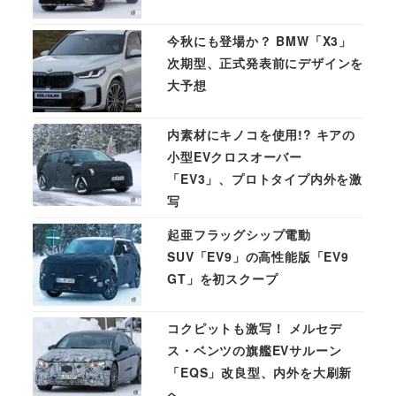
今秋にも登場か？ BMW「X3」
次期型、正式発表前にデザインを
大予想
内素材にキノコを使用!? キアの
小型EVクロスオーバー
「EV3」、プロトタイプ内外を激
写
起亜フラッグシップ電動
SUV「EV9」の高性能版「EV9
GT」を初スクープ
コクピットも激写！ メルセデ
ス・ベンツの旗艦EVサルーン
「EQS」改良型、内外を大刷新
へ