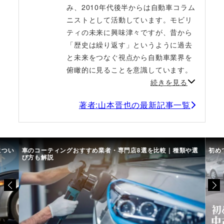
み、2010年代後半からは自動車コラム
ニストとして活動しています。モビリ
ティの未来に興味津々ですが、昔から
「歴史は繰り返す」というように過去
と未来をつなぐ視点から自動車業界を
俯瞰的に見ることを意識しています。
続きを見る
著者:山本晋也の最新記事一覧
につい
車のコーティングおすすめ業者・専門店8選を比較｜種類や選
初め
び方も解説