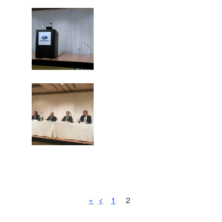
«
<
1
2