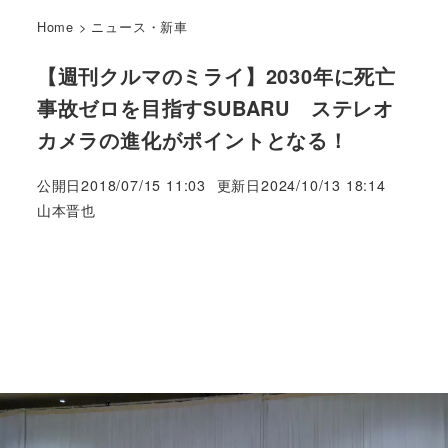
Home
>
ニュース・新車
【週刊クルマのミライ】2030年に死亡
事故ゼロを目指すSUBARU ステレオ
カメラの進化がポイントとなる！
公開日
2018/07/15 11:03
更新日
2024/10/13 18:14
著
山本晋也
者