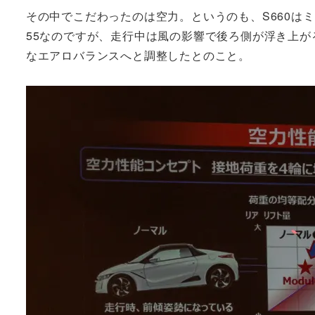
その中でこだわったのは空力。というのも、S660は
55なのですが、走行中は風の影響で後ろ側が浮き上が
なエアロバランスへと調整したとのこと。