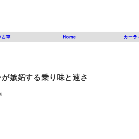
中古車
Home
カーラ
オーナーが嫉妬する乗り味と速さ
光