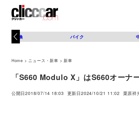
タイヤ交換
バイク
Home
>
ニュース・新車
>
新車
「S660 Modulo X」はS660
著
公開日
2018/07/14 18:03
更新日
2024/10/21 11:02
栗原祥
者