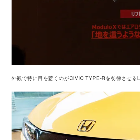
外観で特に目を惹くのがCIVIC TYPE-Rを彷彿さ