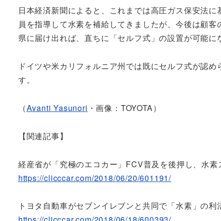
日本経済新聞によると、これまでは高圧ガス保安法に
員を指導して水素を補給してきましたが、今後は顧客
県に届け出れば、直ちに「セルフ式」の設置が可能に
ドイツや米カリフォルニア州では既にセルフ式が認めら
す。
（
Avanti Yasunori
・画像：TOYOTA）
【関連記事】
経産省が「究極のエコカー」FCV普及を後押し、水素
https://clicccar.com/2018/06/20/601191/
トヨタ自動車がセブンイレブンと共同で「水素」の利
https://clicccar.com/2018/06/18/600393/