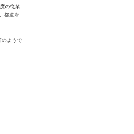
程度の従業
、都道府
画のようで