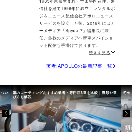
1965年東京生まれ・世田谷区在住。通
信社を経て1996年に独立、レンタルポ
ジ＆ニュース配信会社アポロニュース
サービスを設立した後、2016年にはカ
ーメディア「Spyder7」編集長に兼
任、多数のメディアへ新車スパイショ
ット配信も手掛けております。
続きを見る
著者:APOLLOの最新記事一覧
につい
車のコーティングおすすめ業者・専門店8選を比較｜種類や選
初め
び方も解説