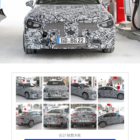
合計枚数8枚