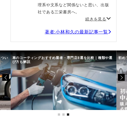
理系や文系など関係ないと思い、出版
社である三栄書房へ。
続きを見る
著者:小林和久の最新記事一覧
につい
車のコーティングおすすめ業者・専門店8選を比較｜種類や選
初め
び方も解説