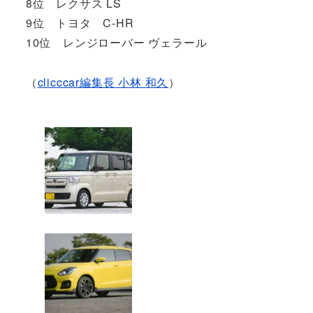
8位 レクサス LS
9位 トヨタ C-HR
10位 レンジローバー ヴェラール
（
clicccar編集長 小林 和久
）