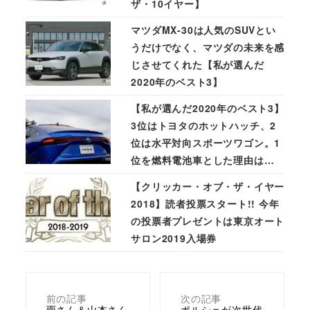
ザ・10イヤー】
マツダMX-30は人気のSUVとい
うだけでなく、マツダの未来を感
じさせてくれた【私が選んだ
2020年のベスト3】
【私が選んだ2020年のベスト3】
3位はトヨタのホットハッチ、2
位は水平対向スポーツワゴン。1
位を燃料電池車とした理由は…
【クリッカー・オブ・ザ・イヤー
2018】読者投票スタート!! 今年
の投票者プレゼントは東京オート
サロン2019入場券
前の記事
次の記事
雨さん＆山本さん
ポルシェが次世代