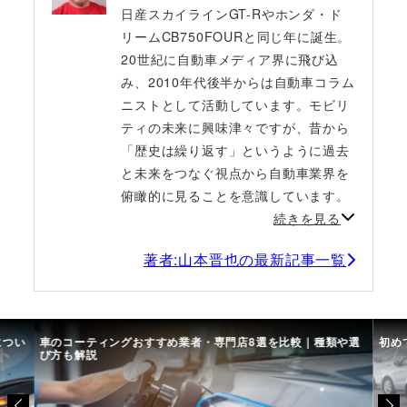
日産スカイラインGT-Rやホンダ・ド
リームCB750FOURと同じ年に誕生。
20世紀に自動車メディア界に飛び込
み、2010年代後半からは自動車コラム
ニストとして活動しています。モビリ
ティの未来に興味津々ですが、昔から
「歴史は繰り返す」というように過去
と未来をつなぐ視点から自動車業界を
俯瞰的に見ることを意識しています。
続きを見る
著者:山本晋也の最新記事一覧
につい
車のコーティングおすすめ業者・専門店8選を比較｜種類や選
初め
び方も解説