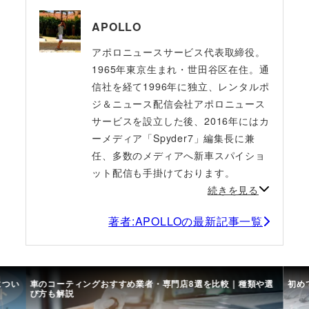
APOLLO
アポロニュースサービス代表取締役。
1965年東京生まれ・世田谷区在住。通
信社を経て1996年に独立、レンタルポ
ジ＆ニュース配信会社アポロニュース
サービスを設立した後、2016年にはカ
ーメディア「Spyder7」編集長に兼
任、多数のメディアへ新車スパイショ
ット配信も手掛けております。
続きを見る
著者:APOLLOの最新記事一覧
につい
車のコーティングおすすめ業者・専門店8選を比較｜種類や選
初め
び方も解説