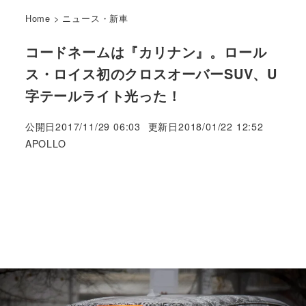
Home
>
ニュース・新車
コードネームは『カリナン』。ロール
ス・ロイス初のクロスオーバーSUV、U
字テールライト光った！
公開日
2017/11/29 06:03
更新日
2018/01/22 12:52
著
APOLLO
者