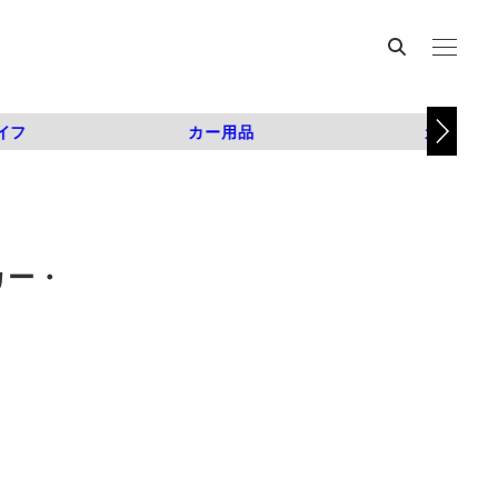
イフ
カー用品
カスタム
カー・