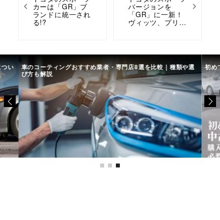
カーは「GR」ブ
バージョンを
ランドに統一され
「GR」に一新！
る!?
ヴィッツ、プリ…
につい
車のコーティングおすすめ業者・専門店8選を比較｜種類や選
初め
び方も解説